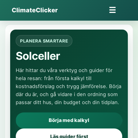
Hoppa
☰
ClimateClicker
till
Öppna
innehåll
meny
PLANERA SMARTARE
Solceller
Här hittar du våra verktyg och guider för
hela resan: från första kalkyl till
kostnadsförslag och trygg jämförelse. Börja
där du är, och gå vidare i den ordning som
passar ditt hus, din budget och din tidplan.
Börja med kalkyl
Läs guider först