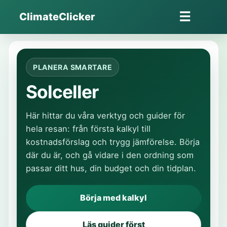
Hoppa
☰
ClimateClicker
till
Öppna
innehåll
meny
PLANERA SMARTARE
Solceller
Här hittar du våra verktyg och guider för
hela resan: från första kalkyl till
kostnadsförslag och trygg jämförelse. Börja
där du är, och gå vidare i den ordning som
passar ditt hus, din budget och din tidplan.
Börja med kalkyl
Läs guider först