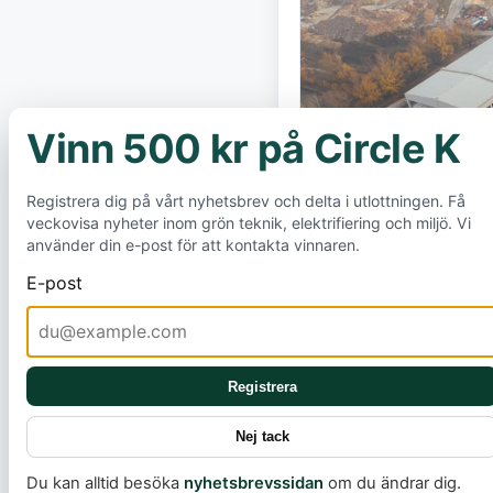
Vinn 500 kr på Circle K
×
Registrera dig på vårt nyhetsbrev och delta i utlottningen. Få
veckovisa nyheter inom grön teknik, elektrifiering och miljö. Vi
använder din e-post för att kontakta vinnaren.
E-post
Registrera
En ny nationell 
Nej tack
styra hur Sverig
Du kan alltid besöka
nyhetsbrevssidan
om du ändrar dig.
enligt en kriti