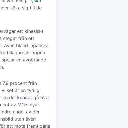
 allvar. Enligt
tyska
der söka sig till de
erväger ett kinesiskt
 steget från ett
rke. Även bland japanska
yska bilägare är öppna
on spelar en avgörande
n.
 7,9 procent från
vilket är en tydlig
 en del kunder gå över
ocent av MG:s nya
mindre andel av den
nsbild utan även
 för att möta framtidens