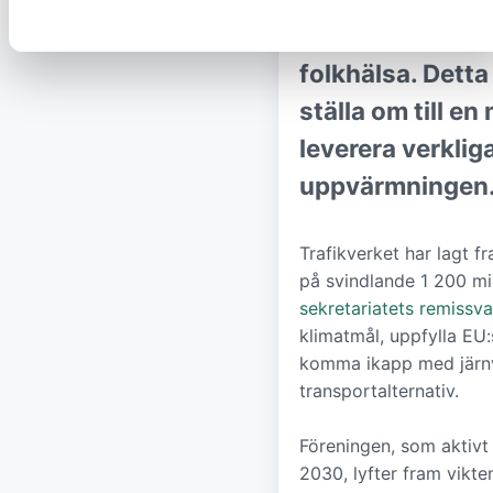
inte att nå näst
folkhälsa. Dett
ställa om till e
leverera verklig
uppvärmningen
Trafikverket har lagt f
på svindlande 1 200 mil
sekretariatets remissva
klimatmål, uppfylla EU:
komma ikapp med järnvä
transportalternativ.
Föreningen, som aktivt 
2030, lyfter fram vikte