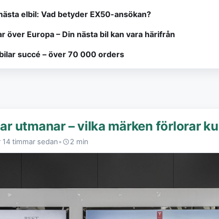
nästa elbil: Vad betyder EX50-ansökan?
ar över Europa – Din nästa bil kan vara härifrån
lbilar succé – över 70 000 orders
lar utmanar – vilka märken förlorar k
r 14 timmar sedan
•
2 min