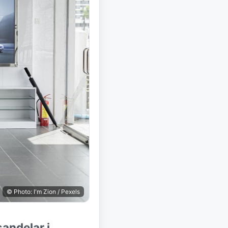
© Photo: I'm Zion / Pexels
andelar i