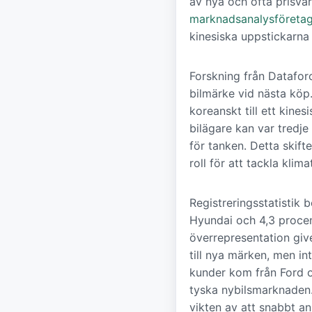
av nya och ofta prisvärd
marknadsanalysföreta
kinesiska uppstickarna 
Forskning från Dataforc
bilmärke vid nästa köp.
koreanskt till ett kine
bilägare kan var tredje
för tanken. Detta skift
roll för att tackla kli
Registreringsstatistik
Hyundai och 4,3 procent
överrepresentation giv
till nya märken, men i
kunder kom från Ford o
tyska nybilsmarknaden.
vikten av att snabbt an