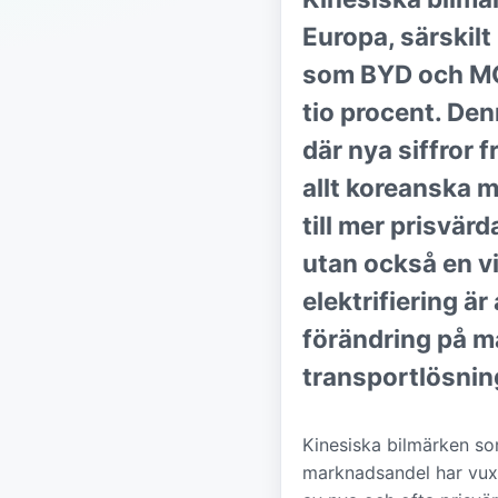
Europa, särskil
som BYD och MG 
tio procent. Den
där nya siffror 
allt koreanska 
till mer prisvär
utan också en vi
elektrifiering 
förändring på ma
transportlösnin
Kinesiska bilmärken so
marknadsandel har vuxi