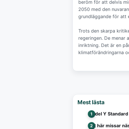
beröm för att delvis mi
2050 med den nuvarande
grundläggande för att e
Trots den skarpa kritik
regeringen. De menar a
inriktning. Det är en p
klimatförändringarna o
Mest lästa
Model Y Standard 
Det här missar näs