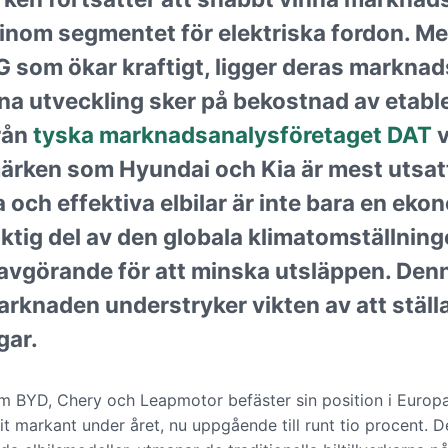
t inom segmentet för elektriska fordon. M
som ökar kraftigt, ligger deras marknad
na utveckling sker på bekostnad av etable
från
tyska marknadsanalysföretaget DAT
v
märken som Hyundai och Kia är mest utsa
da och effektiva elbilar är inte bara en ek
ktig del av den globala klimatomställning
är avgörande för att minska utsläppen. De
rknaden understryker vikten av att ställa 
gar.
m BYD, Chery och Leapmotor befäster sin position i Europ
t markant under året, nu uppgående till runt tio procent. 