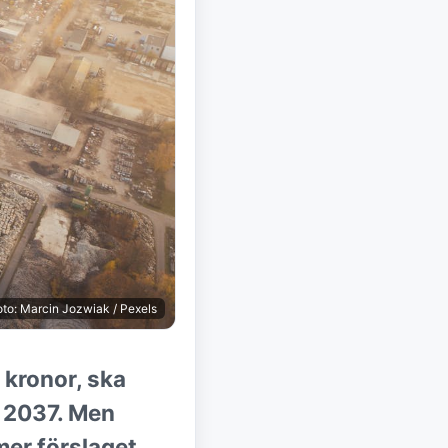
to: Marcin Jozwiak / Pexels
r kronor, ska
l 2037. Men
mer förslaget