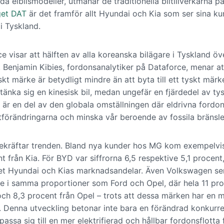
a elbilsmodeller, utmanar de traditionella biltillverkarna på
get DAT
är det framför allt Hyundai och Kia som ser sina kun
i Tyskland.
e visar att hälften av alla koreanska bilägare i Tyskland öv
 Benjamin Kibies, fordonsanalytiker på Dataforce, menar att
siskt märke är betydligt mindre än att byta till ett tyskt mä
 tänka sig en kinesisk bil, medan ungefär en fjärdedel av t
e är en del av den globala omställningen där eldrivna ford
matförändringarna och minska vår beroende av fossila bränsle
 bekräftar trenden. Bland nya kunder hos MG kom exempelvis
 från Kia. För BYD var siffrorna 6,5 respektive 5,1 procent, 
et Hyundai och Kias marknadsandelar. Även Volkswagen ser
nte i samma proportioner som Ford och Opel, där hela 11 pr
ch 8,3 procent från Opel – trots att dessa märken har en 
 Denna utveckling betonar inte bara en förändrad konkurre
passa sig till en mer elektrifierad och hållbar fordonsflotta