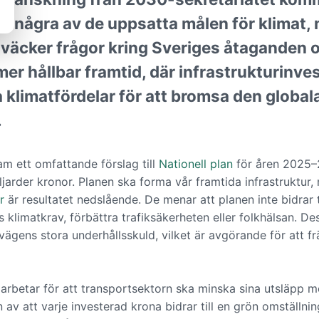
an några av de uppsatta målen för klimat, m
a väcker frågor kring Sveriges åtaganden 
n mer hållbar framtid, där infrastrukturinv
a klimatfördelar för att bromsa den global
.
ram ett omfattande förslag till
Nationell plan
för åren 2025–
jarder kronor. Planen ska forma vår framtida infrastruktur,
r
är resultatet nedslående. De menar att planen inte bidrar t
s klimatkrav, förbättra trafiksäkerheten eller folkhälsan. D
gens stora underhållsskuld, vilket är avgörande för att fr
arbetar för att transportsektorn ska minska sina utsläpp me
n av att varje investerad krona bidrar till en grön omställni