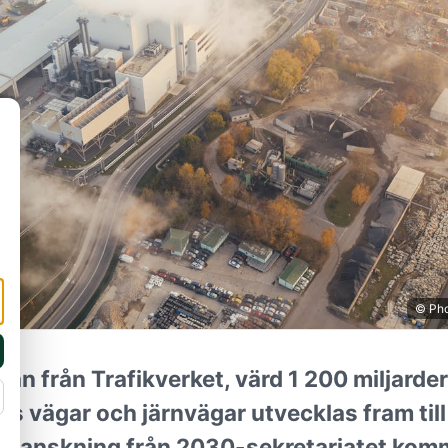
© Pho
plan från Trafikverket, värd 1 200 miljarde
es vägar och järnvägar utvecklas fram til
sk granskning från 2030-sekretariatet kom