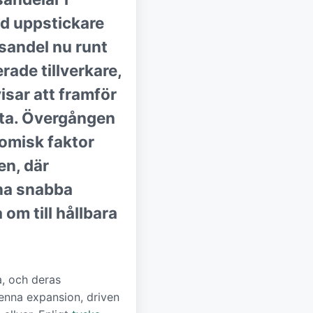
ed uppstickare
sandel nu runt
rade tillverkare,
isar att framför
tta. Övergången
onomisk faktor
en, där
nna snabba
om till hållbara
a, och deras
Denna expansion, driven