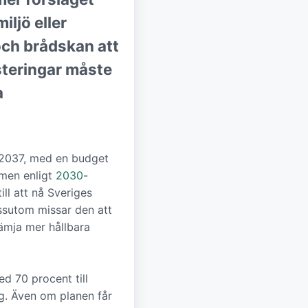
iljö eller
och brådskan att
esteringar måste
a
2037, med en budget
 men enligt
2030-
ill att nå Sveriges
essutom missar den att
ämja mer hållbara
d 70 procent till
ng. Även om planen får