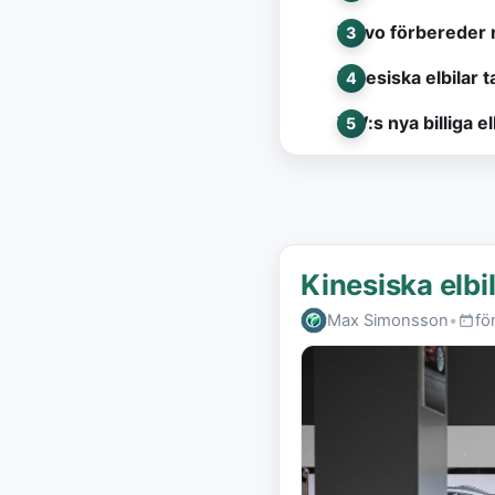
Volvo förbereder 
Kinesiska elbilar t
VW:s nya billiga e
Kinesiska elbi
Max Simonsson
•
fö