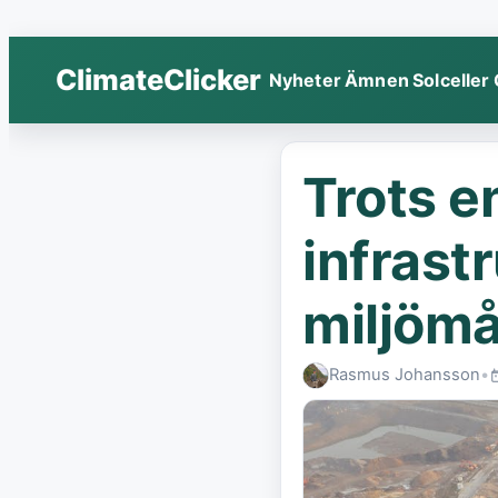
ClimateClicker
Nyheter
Ämnen
Solceller
Trots e
infrast
miljömå
Rasmus Johansson
•
P