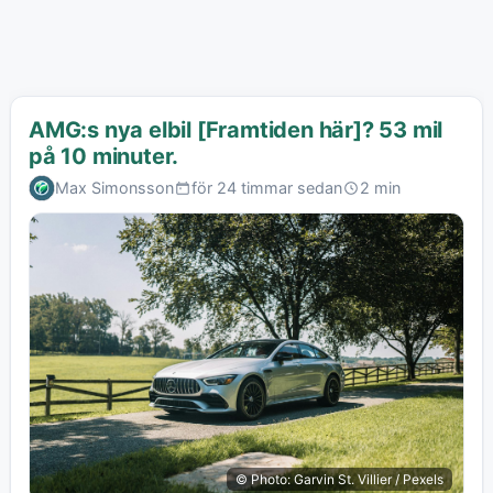
AMG:s nya elbil [Framtiden här]? 53 mil
på 10 minuter.
Max Simonsson
för 24 timmar sedan
2 min
© Photo: Garvin St. Villier / Pexels