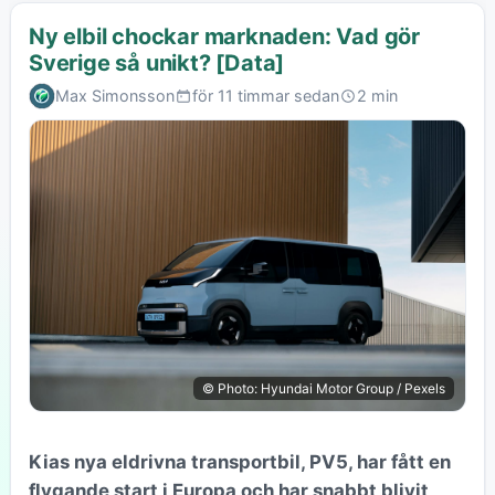
Ny elbil chockar marknaden: Vad gör
Sverige så unikt? [Data]
Max Simonsson
för 11 timmar sedan
2 min
© Photo: Hyundai Motor Group / Pexels
Kias nya eldrivna transportbil, PV5, har fått en
flygande start i Europa och har snabbt blivit