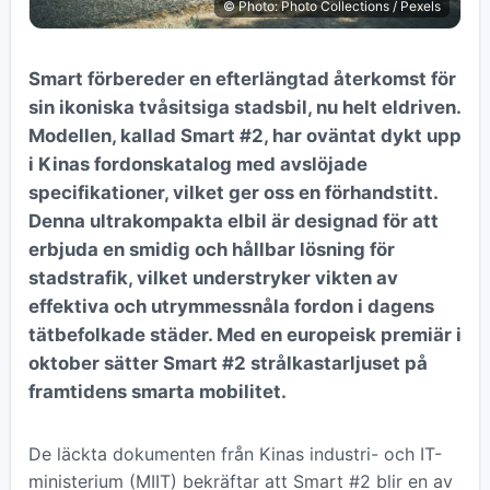
© Photo: Photo Collections / Pexels
Smart förbereder en efterlängtad återkomst för
sin ikoniska tvåsitsiga stadsbil, nu helt eldriven.
Modellen, kallad Smart #2, har oväntat dykt upp
i Kinas fordonskatalog med avslöjade
specifikationer, vilket ger oss en förhandstitt.
Denna ultrakompakta elbil är designad för att
erbjuda en smidig och hållbar lösning för
stadstrafik, vilket understryker vikten av
effektiva och utrymmessnåla fordon i dagens
tätbefolkade städer. Med en europeisk premiär i
oktober sätter Smart #2 strålkastarljuset på
framtidens smarta mobilitet.
De läckta dokumenten från Kinas industri- och IT-
ministerium (MIIT) bekräftar att Smart #2 blir en av