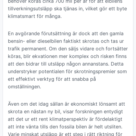
behöver köras cirka 700 mil per år för att elbilens
tillverkningsutsläpp ska tjänas in, vilket gör ett byte
klimatsmart för många.
En avgörande förutsättning är dock att den gamla
bensin- eller dieselbilen faktiskt skrotas och tas ur
trafik permanent. Om den säljs vidare och fortsätter
köras, blir ekvationen mer komplex och risken finns
att den bidrar till utsläpp någon annanstans. Detta
understryker potentialen för skrotningspremier som
ett effektivt verktyg för att snabba på
omställningen.
Även om det idag sällan är ekonomiskt lönsamt att
skrota en nästan ny bil, visar forskningen entydigt
att det ur ett rent klimatperspektiv är fördelaktigt
att inte vänta tills den fossila bilen är helt utsliten.
Varje minskat utsläpp är ett steg i rätt riktning för