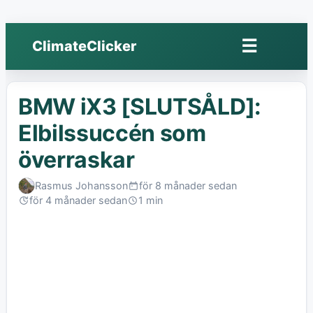
☰
ClimateClicker
Öppna
meny
BMW iX3 [SLUTSÅLD]:
Elbilssuccén som
överraskar
Rasmus Johansson
för 8 månader sedan
Published:
för 4 månader sedan
1 min
Last
Read:
edited: