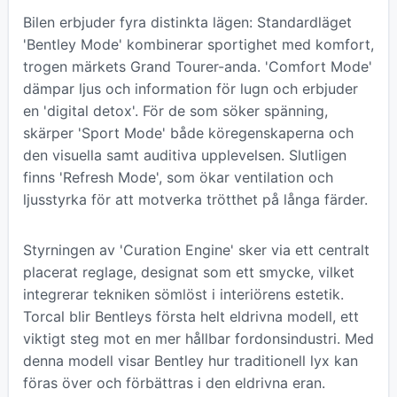
Bilen erbjuder fyra distinkta lägen: Standardläget
'Bentley Mode' kombinerar sportighet med komfort,
trogen märkets Grand Tourer-anda. 'Comfort Mode'
dämpar ljus och information för lugn och erbjuder
en 'digital detox'. För de som söker spänning,
skärper 'Sport Mode' både köregenskaperna och
den visuella samt auditiva upplevelsen. Slutligen
finns 'Refresh Mode', som ökar ventilation och
ljusstyrka för att motverka trötthet på långa färder.
Styrningen av 'Curation Engine' sker via ett centralt
placerat reglage, designat som ett smycke, vilket
integrerar tekniken sömlöst i interiörens estetik.
Torcal blir Bentleys första helt eldrivna modell, ett
viktigt steg mot en mer hållbar fordonsindustri. Med
denna modell visar Bentley hur traditionell lyx kan
föras över och förbättras i den eldrivna eran.