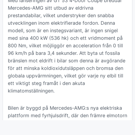
Med lanseringen av GT 53 4-Door Coupé breddar
Mercedes-AMG sitt utbud av eldrivna
prestandabilar, vilket understryker den snabba
utvecklingen inom elektrifierade fordon. Denna
modell, som är en instegsvariant, är ingen snigel
med sina 400 kW (536 hk) och ett vridmoment på
800 Nm, vilket möjliggör en acceleration från 0 till
96 km/h på bara 3,4 sekunder. Att byta ut fossila
bränslen mot eldrift i bilar som denna är avgörande
för att minska koldioxidutsläppen och bromsa den
globala uppvärmningen, vilket gör varje ny elbil till
ett viktigt steg framåt i den akuta
klimatomställningen.
Bilen är byggd på Mercedes-AMG:s nya elektriska
plattform med fyrhjulsdrift, där den främre elmotorn
kan kopplas bort för att spara energi när den inte
behövs. Batteriet på 106 kWh ger en imponerande