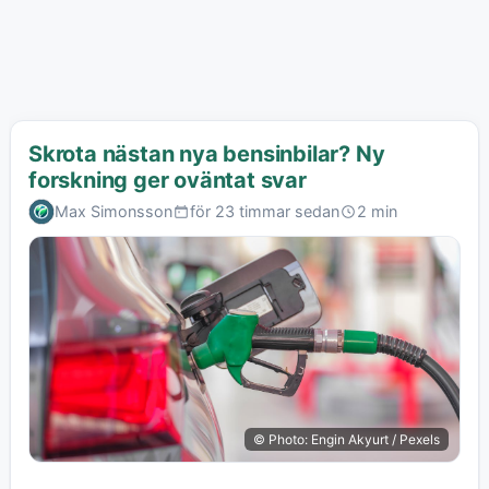
Skrota nästan nya bensinbilar? Ny
forskning ger oväntat svar
Max Simonsson
för 23 timmar sedan
2 min
© Photo: Engin Akyurt / Pexels