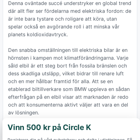
Denna oväntade succé understryker en global trend
där allt fler ser fördelarna med elektriska fordon: de
är inte bara tystare och roligare att köra, utan
spelar också en avgörande roll i att minska vår
planets koldioxidavtryck.
Den snabba omställningen till elektriska bilar är en
hörnsten i kampen mot klimatförändringarna. Varje
såld elbil är ett steg bort från fossila bränslen och
dess skadliga utsläpp, vilket bidrar till renare luft
och en mer hållbar framtid för alla. Att se en
etablerad biltillverkare som BMW uppleva en sådan
efterfrågan på en elbil visar att marknaden är redo
och att konsumenterna aktivt väljer att vara en del
av lösningen.
Vinn 500 kr på Circle K
×
BMW iX3 tillverkas i Ungern och har en maximal
årlig produktionskapacitet på 150 000 fordon. Den
Registrera dig på vårt nyhetsbrev och delta i utlottningen. Få