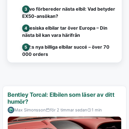
Volvo förbereder nästa elbil: Vad betyder
EX50-ansökan?
Kinesiska elbilar tar över Europa – Din
nästa bil kan vara härifrån
VW:s nya billiga elbilar succé – över 70
000 orders
Bentley Torcal: Elbilen som läser av ditt
humör?
Max Simonsson
för 2 timmar sedan
1 min