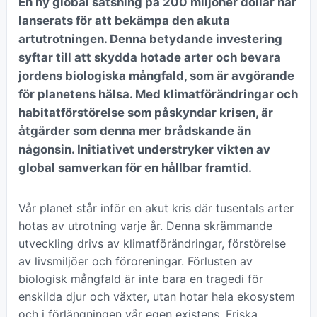
En ny global satsning på 200 miljoner dollar har
lanserats för att bekämpa den akuta
artutrotningen. Denna betydande investering
syftar till att skydda hotade arter och bevara
jordens biologiska mångfald, som är avgörande
för planetens hälsa. Med klimatförändringar och
habitatförstörelse som påskyndar krisen, är
åtgärder som denna mer brådskande än
någonsin. Initiativet understryker vikten av
global samverkan för en hållbar framtid.
Vår planet står inför en akut kris där tusentals arter
hotas av utrotning varje år. Denna skrämmande
utveckling drivs av klimatförändringar, förstörelse
av livsmiljöer och föroreningar. Förlusten av
biologisk mångfald är inte bara en tragedi för
enskilda djur och växter, utan hotar hela ekosystem
och i förlängningen vår egen existens. Friska