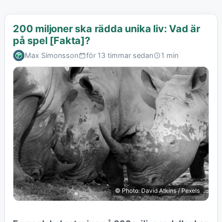
200 miljoner ska rädda unika liv: Vad är
på spel [Fakta]?
Max Simonsson
för 13 timmar sedan
1 min
© Photo: David Atkins / Pexels