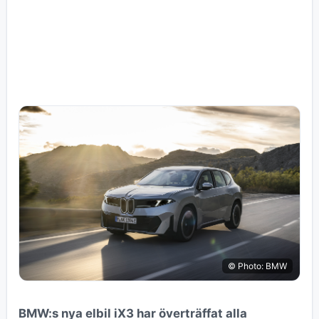
© Photo: BMW
BMW:s nya elbil iX3 har överträffat alla