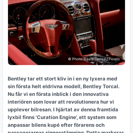
© Photo: David Correa / Pexels
Bentley tar ett stort kliv in i en ny lyxera med
sin första helt eldrivna modell, Bentley Torcal.
Nu får vi en första inblick i den innovativa
interiören som lovar att revolutionera hur vi
upplever bilresan. I hjärtat av denna framtida
lyxbil finns 'Curation Engine', ett system som
anpassar bilens kupé efter förarens och
passagerarnas sinnesstämning. Detta markerar