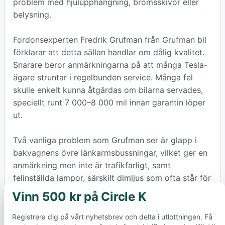
problem med hjulupphängning, bromsskivor eller
belysning.
Fordonsexperten Fredrik Grufman från Grufman bil
förklarar att detta sällan handlar om dålig kvalitet.
Snarare beror anmärkningarna på att många Tesla-
ägare struntar i regelbunden service. Många fel
skulle enkelt kunna åtgärdas om bilarna servades,
speciellt runt 7 000–8 000 mil innan garantin löper
ut.
Två vanliga problem som Grufman ser är glapp i
bakvagnens övre länkarmsbussningar, vilket ger en
anmärkning men inte är trafikfarligt, samt
felinställda lampor, särskilt dimljus som ofta står för
högt. Dessa problem uppstår troligen då
Vinn 500 kr på Circle K
×
lampinsatser vibrerar ur läge och inte kontrolleras
under regelbunden service.
Registrera dig på vårt nyhetsbrev och delta i utlottningen. Få