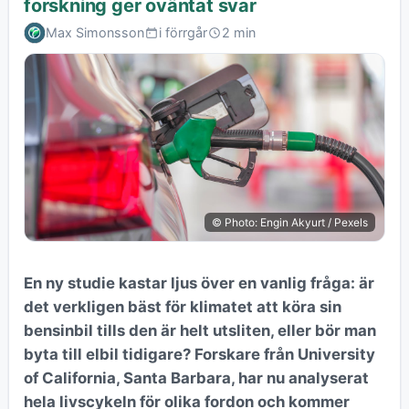
forskning ger oväntat svar
Max Simonsson
i förrgår
2 min
© Photo: Engin Akyurt / Pexels
En ny studie kastar ljus över en vanlig fråga: är
det verkligen bäst för klimatet att köra sin
bensinbil tills den är helt utsliten, eller bör man
byta till elbil tidigare? Forskare från University
of California, Santa Barbara, har nu analyserat
hela livscykeln för olika fordon och kommer