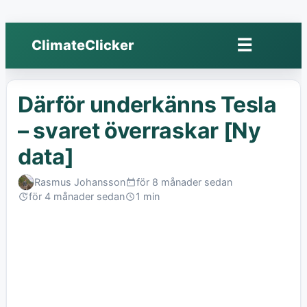
☰
ClimateClicker
Öppna
meny
Därför underkänns Tesla
– svaret överraskar [Ny
data]
Rasmus Johansson
för 8 månader sedan
Published:
för 4 månader sedan
1 min
Last
Read:
edited: