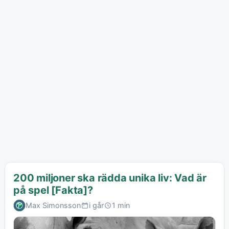
200 miljoner ska rädda unika liv: Vad är
på spel [Fakta]?
Max Simonsson
i går
1 min