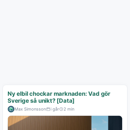
Ny elbil chockar marknaden: Vad gör
Sverige så unikt? [Data]
Max Simonsson
i går
2 min