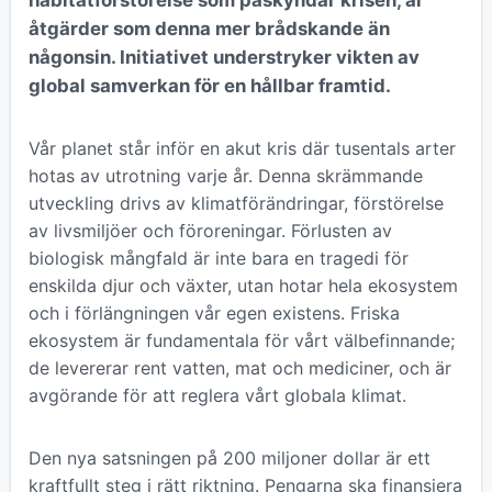
habitatförstörelse som påskyndar krisen, är
åtgärder som denna mer brådskande än
någonsin. Initiativet understryker vikten av
global samverkan för en hållbar framtid.
Vår planet står inför en akut kris där tusentals arter
hotas av utrotning varje år. Denna skrämmande
utveckling drivs av klimatförändringar, förstörelse
av livsmiljöer och föroreningar. Förlusten av
biologisk mångfald är inte bara en tragedi för
enskilda djur och växter, utan hotar hela ekosystem
och i förlängningen vår egen existens. Friska
ekosystem är fundamentala för vårt välbefinnande;
de levererar rent vatten, mat och mediciner, och är
avgörande för att reglera vårt globala klimat.
Den nya satsningen på 200 miljoner dollar är ett
kraftfullt steg i rätt riktning. Pengarna ska finansiera