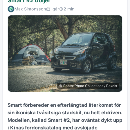
Smart #2 döljer
Max Simonsson
i går
2 min
© Photo: Photo Collections / Pexels
Smart förbereder en efterlängtad återkomst för
sin ikoniska tvåsitsiga stadsbil, nu helt eldriven.
Modellen, kallad Smart #2, har oväntat dykt upp
i Kinas fordonskatalog med avslöjade