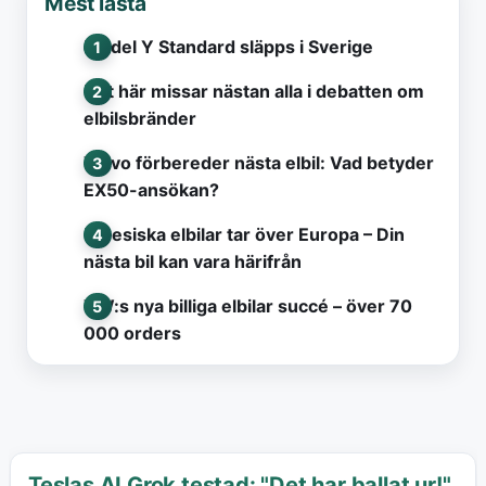
Mest lästa
Model Y Standard släpps i Sverige
Det här missar nästan alla i debatten om
elbilsbränder
Volvo förbereder nästa elbil: Vad betyder
EX50-ansökan?
Kinesiska elbilar tar över Europa – Din
nästa bil kan vara härifrån
VW:s nya billiga elbilar succé – över 70
000 orders
Teslas AI Grok testad: "Det har ballat ur!"