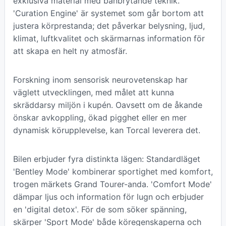
exklusiva material med banbrytande teknik.
'Curation Engine' är systemet som går bortom att
justera körprestanda; det påverkar belysning, ljud,
klimat, luftkvalitet och skärmarnas information för
att skapa en helt ny atmosfär.
Forskning inom sensorisk neurovetenskap har
väglett utvecklingen, med målet att kunna
skräddarsy miljön i kupén. Oavsett om de åkande
önskar avkoppling, ökad pigghet eller en mer
dynamisk körupplevelse, kan Torcal leverera det.
Bilen erbjuder fyra distinkta lägen: Standardläget
'Bentley Mode' kombinerar sportighet med komfort,
trogen märkets Grand Tourer-anda. 'Comfort Mode'
dämpar ljus och information för lugn och erbjuder
en 'digital detox'. För de som söker spänning,
skärper 'Sport Mode' både köregenskaperna och