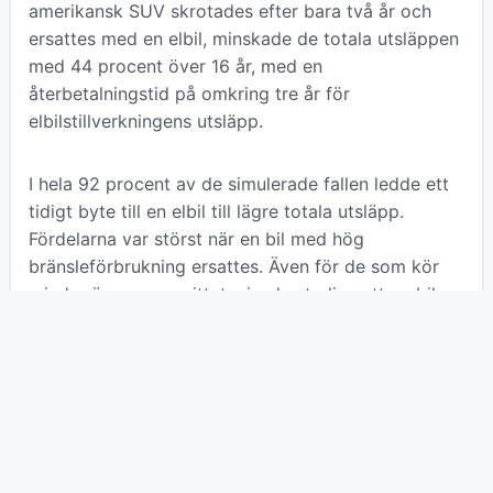
amerikansk SUV skrotades efter bara två år och
ersattes med en elbil, minskade de totala utsläppen
med 44 procent över 16 år, med en
återbetalningstid på omkring tre år för
elbilstillverkningens utsläpp.
I hela 92 procent av de simulerade fallen ledde ett
tidigt byte till en elbil till lägre totala utsläpp.
Fördelarna var störst när en bil med hög
bränsleförbrukning ersattes. Även för de som kör
mindre än genomsnittet, visade studien att en bil
behöver köras cirka 700 mil per år för att elbilens
tillverkningsutsläpp ska tjänas in, vilket gör ett byte
klimatsmart för många.
En avgörande förutsättning är dock att den gamla
bensin- eller dieselbilen faktiskt skrotas och tas ur