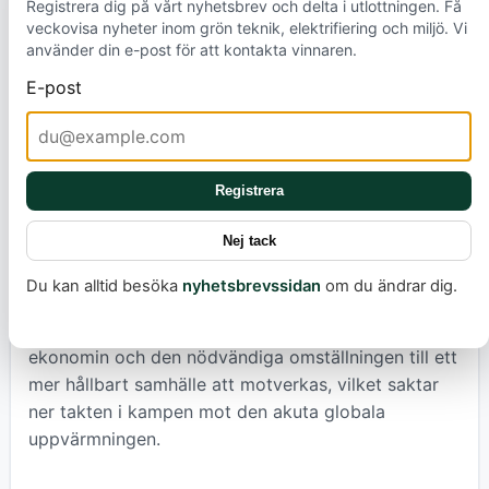
Registrera dig på vårt nyhetsbrev och delta i utlottningen. Få
livscykelperspektiv, där även dolda kostnader som
veckovisa nyheter inom grön teknik, elektrifiering och miljö. Vi
driftstopp och miljökonsekvenser inkluderas. Att
använder din e-post för att kontakta vinnaren.
samarbeta nära med kunder kan också hjälpa till att
E-post
identifiera och kvantifiera dessa värden. Dessutom
kan externa regleringar, som beskattning av
miljöpåverkan, spela en viktig roll för att göra de
immateriella effekterna konkreta.
Registrera
Nej tack
En sådan förändring är inte bara en fråga om nya
metoder, utan kräver ett grundläggande skifte i
Du kan alltid besöka
nyhetsbrevssidan
om du ändrar dig.
synsätt – att fokusera på långsiktiga mål och den
bredare påverkan. Utan detta kommer den cirkulära
ekonomin och den nödvändiga omställningen till ett
mer hållbart samhälle att motverkas, vilket saktar
ner takten i kampen mot den akuta globala
uppvärmningen.