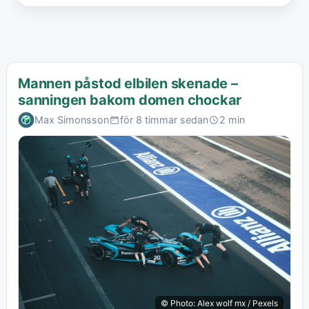
Mannen påstod elbilen skenade –
sanningen bakom domen chockar
Max Simonsson
för 8 timmar sedan
2 min
© Photo: Alex wolf mx / Pexels