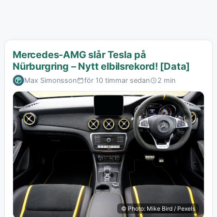
Mercedes-AMG slår Tesla på
Nürburgring – Nytt elbilsrekord! [Data]
Max Simonsson
för 10 timmar sedan
2 min
© Photo: Mike Bird / Pexels