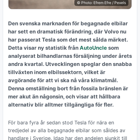
© Photo: Efrem Efre / Pexels
Den svenska marknaden för begagnade elbilar
har sett en dramatisk förändring, där Volvo nu
har passerat Tesla som det mest sålda märket.
Detta visar ny statistik från
AutoUncle
som
analyserat bilhandlarnas försäljning under årets
andra kvartal. Utvecklingen speglar den snabba
tillväxten inom elbilssektorn, vilket är
avgörande för att vi ska nå våra klimatmål.
Denna omställning bort från fossila bränslen är
mer akut än någonsin, och visar att hållbara
alternativ blir alltmer tillgängliga för fler.
För bara fyra år sedan stod Tesla för nära en
tredjedel av alla begagnade elbilar som såldes av
handlare i Sverige. Idag har den andelen sjunkit till