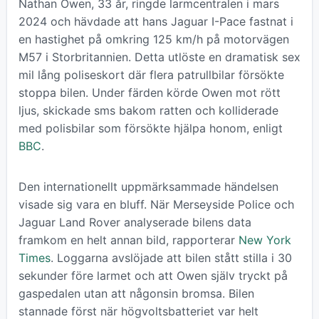
Nathan Owen, 33 år, ringde larmcentralen i mars
2024 och hävdade att hans Jaguar I-Pace fastnat i
en hastighet på omkring 125 km/h på motorvägen
M57 i Storbritannien. Detta utlöste en dramatisk sex
mil lång poliseskort där flera patrullbilar försökte
stoppa bilen. Under färden körde Owen mot rött
ljus, skickade sms bakom ratten och kolliderade
med polisbilar som försökte hjälpa honom, enligt
BBC
.
Den internationellt uppmärksammade händelsen
visade sig vara en bluff. När Merseyside Police och
Jaguar Land Rover analyserade bilens data
framkom en helt annan bild, rapporterar
New York
Times
. Loggarna avslöjade att bilen stått stilla i 30
sekunder före larmet och att Owen själv tryckt på
gaspedalen utan att någonsin bromsa. Bilen
stannade först när högvoltsbatteriet var helt