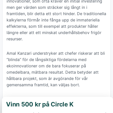
innovationer, som ofta kräver en initial investering
men ger värden som sträcker sig långt in i
framtiden, blir detta ett stort hinder. De traditionella
kalkylerna förmår inte fånga upp de immateriella
effekterna, som till exempel att produkter håller
längre eller att ett minskat underhållsbehov frigör
resurser.
Amal Kanzari understryker att chefer riskerar att bli
”blinda” för de långsiktiga fördelarna med
ekoinnovationer om de bara fokuserar på
omedelbara, mätbara resultat. Detta betyder att
hållbara projekt, som är avgörande för vår
gemensamma framtid, kan väljas bort.
Lösningen handlar om att ändra hur vi värderar.
Vinn 500 kr på Circle K
×
Istället för att bara se till en enskild produkt, bör
man analysera hela lösningen ur ett