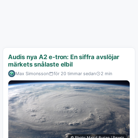
Audis nya A2 e-tron: En siffra avslöjar
märkets snålaste elbil
Max Simonsson
för 20 timmar sedan
2 min
© Photo: Matúš Burian / Pexels