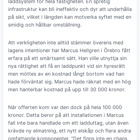
laddsystem för hela fastigheten. En spretig
infrastruktur kan bli ineffektiv och dyr att underhålla
på sikt, vilket i längden kan motverka syftet med en
smidig och hållbar omställning.
Att verkligheten inte alltid stämmer överens med
lagens intentioner har Marcus Hellgren i Örebro fått
erfara på ett smärtsamt sätt. Han ville utnyttja sin
nya rättighet att få en laddpunkt vid sin hyresrätt
men möttes av en kostnad långt bortom vad han
hade förväntat sig. Marcus hade räknat med en hög
men hanterbar kostnad på upp till 30 000 kronor.
När offerten kom var den dock på hela 100 000
kronor. Detta beror på att installationen i Marcus
fall inte bara handlade om ett ladduttag, utan även
krävde ny elmatning, ett nytt elskåp och flera andra
omfattande komponenter. ”Det finns inte en chans.