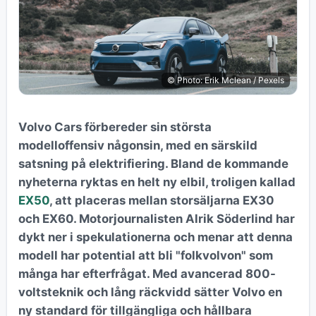
© Photo: Erik Mclean / Pexels
Volvo Cars förbereder sin största
modelloffensiv någonsin, med en särskild
satsning på elektrifiering. Bland de kommande
nyheterna ryktas en helt ny elbil, troligen kallad
EX50
, att placeras mellan storsäljarna EX30
och EX60. Motorjournalisten Alrik Söderlind har
dykt ner i spekulationerna och menar att denna
modell har potential att bli "folkvolvon" som
många har efterfrågat. Med avancerad 800-
voltsteknik och lång räckvidd sätter Volvo en
ny standard för tillgängliga och hållbara