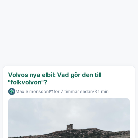
Volvos nya elbil: Vad gör den till
"folkvolvon"?
Max Simonsson
för 7 timmar sedan
1 min