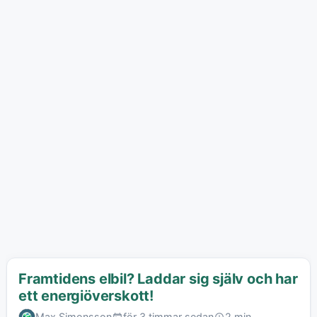
Framtidens elbil? Laddar sig själv och har
ett energiöverskott!
Max Simonsson
för 3 timmar sedan
2 min