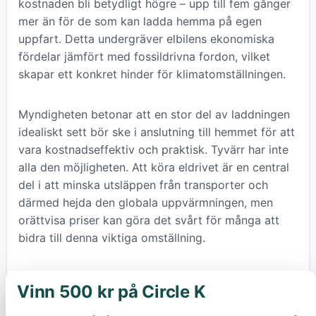
kostnaden bli betydligt högre – upp till fem gånger
mer än för de som kan ladda hemma på egen
uppfart. Detta undergräver elbilens ekonomiska
fördelar jämfört med fossildrivna fordon, vilket
skapar ett konkret hinder för klimatomställningen.
Myndigheten betonar att en stor del av laddningen
idealiskt sett bör ske i anslutning till hemmet för att
vara kostnadseffektiv och praktisk. Tyvärr har inte
alla den möjligheten. Att köra eldrivet är en central
del i att minska utsläppen från transporter och
därmed hejda den globala uppvärmningen, men
orättvisa priser kan göra det svårt för många att
bidra till denna viktiga omställning.
Energimyndigheten vill därför nu utreda varför
Vinn 500 kr på Circle K
×
dessa stora prisskillnader uppstått. De föreslår en
närmare granskning av hur kommuner,