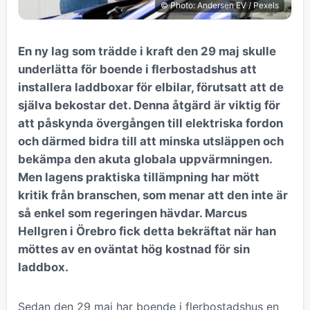
© Photo: Andersen EV / Pexels
En ny lag som trädde i kraft den 29 maj skulle
underlätta för boende i flerbostadshus att
installera laddboxar för elbilar, förutsatt att de
själva bekostar det. Denna åtgärd är viktig för
att påskynda övergången till elektriska fordon
och därmed bidra till att minska utsläppen och
bekämpa den akuta globala uppvärmningen.
Men lagens praktiska tillämpning har mött
kritik från branschen, som menar att den inte är
så enkel som regeringen hävdar. Marcus
Hellgren i Örebro fick detta bekräftat när han
möttes av en oväntat hög kostnad för sin
laddbox.
Sedan den 29 maj har boende i flerbostadshus en