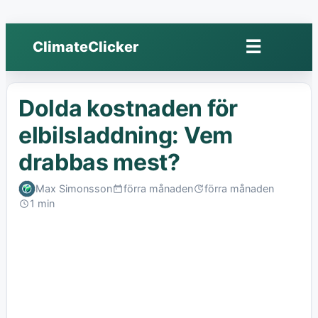
☰
ClimateClicker
Öppna
meny
Dolda kostnaden för
elbilsladdning: Vem
drabbas mest?
Max Simonsson
förra månaden
förra månaden
Published:
Last
1 min
edited:
Read: