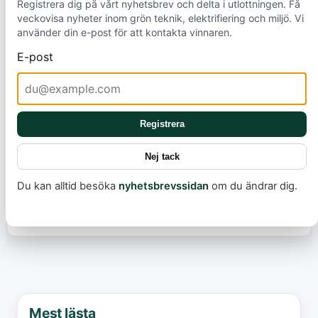
Registrera dig på vårt nyhetsbrev och delta i utlottningen. Få
bostadsbolag och bostadsrättsföreningar sätter
veckovisa nyheter inom grön teknik, elektrifiering och miljö. Vi
sina priser, eftersom dessa aktörer har stor inverkan
använder din e-post för att kontakta vinnaren.
på kostnaden för majoriteten av all laddning.
E-post
Dessutom är det viktigt att undersöka hur
prisvariationerna påverkar olika socioekonomiska
grupper för att undvika så kallad
transportfattigdom och säkerställa att
Registrera
elektrifieringen blir en inkluderande resa för alla,
inte bara de som har råd. Detta är avgörande för en
Nej tack
snabb och rättvis övergång till ett mer hållbart
Du kan alltid besöka
nyhetsbrevssidan
om du ändrar dig.
samhälle.
Mest lästa