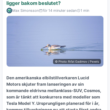
ligger bakom beslutet?
Max Simonsson
för 14 minuter sedan
1 min
© Photo: Rıfat Gadimov / Pexels
Den amerikanska elbilstillverkaren Lucid
Motors skjuter fram lanseringen av sin
kommande eldrivna mellanklass-SUV, Cosmos,
som är tänkt att konkurrera med modeller som
Tesla Model Y. Ursprungligen planerad för i år,
kommer tillverkningen nu att starta först andra