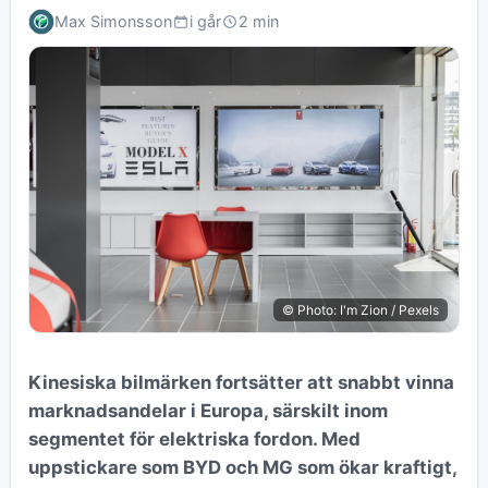
Max Simonsson
i går
2 min
© Photo: I'm Zion / Pexels
Kinesiska bilmärken fortsätter att snabbt vinna
marknadsandelar i Europa, särskilt inom
segmentet för elektriska fordon. Med
uppstickare som BYD och MG som ökar kraftigt,