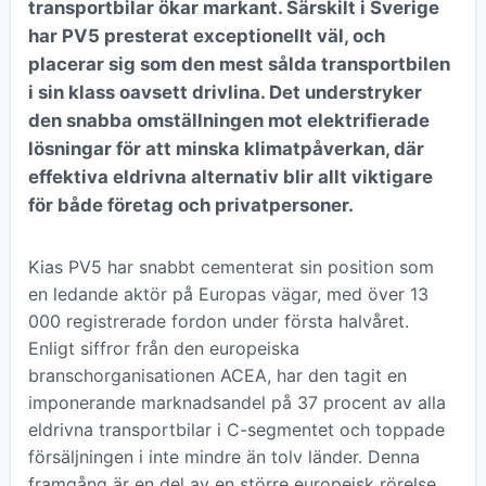
transportbilar ökar markant. Särskilt i Sverige
har PV5 presterat exceptionellt väl, och
placerar sig som den mest sålda transportbilen
i sin klass oavsett drivlina. Det understryker
den snabba omställningen mot elektrifierade
lösningar för att minska klimatpåverkan, där
effektiva eldrivna alternativ blir allt viktigare
för både företag och privatpersoner.
Kias PV5 har snabbt cementerat sin position som
en ledande aktör på Europas vägar, med över 13
000 registrerade fordon under första halvåret.
Enligt siffror från den europeiska
branschorganisationen ACEA, har den tagit en
imponerande marknadsandel på 37 procent av alla
eldrivna transportbilar i C-segmentet och toppade
försäljningen i inte mindre än tolv länder. Denna
framgång är en del av en större europeisk rörelse,