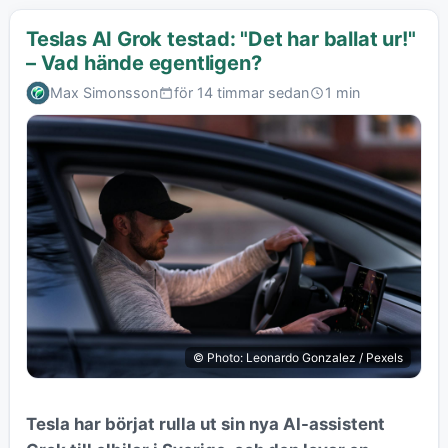
Teslas AI Grok testad: "Det har ballat ur!"
– Vad hände egentligen?
Max Simonsson
för 14 timmar sedan
1 min
© Photo: Leonardo Gonzalez / Pexels
Tesla har börjat rulla ut sin nya AI-assistent