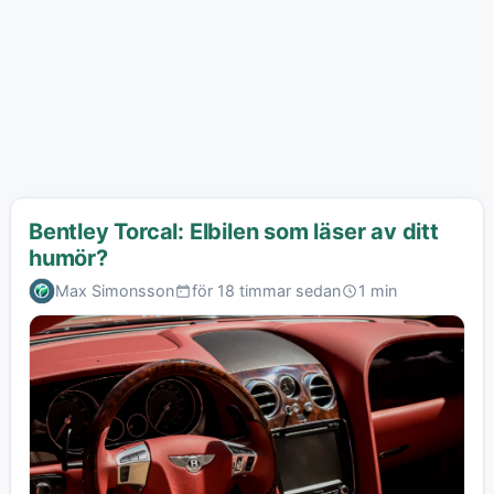
Bentley Torcal: Elbilen som läser av ditt
humör?
Max Simonsson
för 18 timmar sedan
1 min