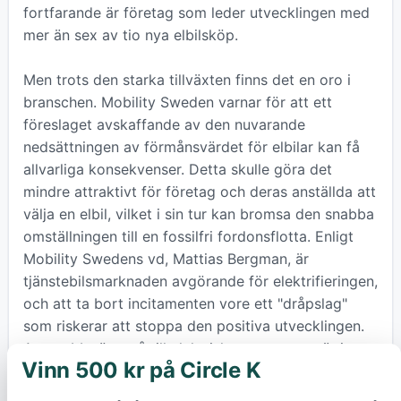
fortfarande är företag som leder utvecklingen med
mer än sex av tio nya elbilsköp.
Men trots den starka tillväxten finns det en oro i
branschen. Mobility Sweden varnar för att ett
föreslaget avskaffande av den nuvarande
nedsättningen av förmånsvärdet för elbilar kan få
allvarliga konsekvenser. Detta skulle göra det
mindre attraktivt för företag och deras anställda att
välja en elbil, vilket i sin tur kan bromsa den snabba
omställningen till en fossilfri fordonsflotta. Enligt
Mobility Swedens vd, Mattias Bergman, är
tjänstebilsmarknaden avgörande för elektrifieringen,
och att ta bort incitamenten vore ett "dråpslag"
som riskerar att stoppa den positiva utvecklingen.
Att snabbt övergå till elektriska transporter är inte
Vinn 500 kr på Circle K
×
bara en fråga om bekvämlighet, utan en nödvändig
del av kampen mot global uppvärmning.