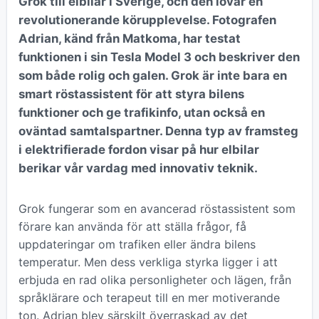
Grok till elbilar i Sverige, och den lovar en
revolutionerande körupplevelse. Fotografen
Adrian, känd från Matkoma, har testat
funktionen i sin Tesla Model 3 och beskriver den
som både rolig och galen. Grok är inte bara en
smart röstassistent för att styra bilens
funktioner och ge trafikinfo, utan också en
oväntad samtalspartner. Denna typ av framsteg
i elektrifierade fordon visar på hur elbilar
berikar vår vardag med innovativ teknik.
Grok fungerar som en avancerad röstassistent som
förare kan använda för att ställa frågor, få
uppdateringar om trafiken eller ändra bilens
temperatur. Men dess verkliga styrka ligger i att
erbjuda en rad olika personligheter och lägen, från
språklärare och terapeut till en mer motiverande
ton. Adrian blev särskilt överraskad av det