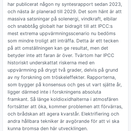
har publicerat någon ny syntesrapport sedan 2023,
och nästa är planerad till 2029. Det som hänt är att
massiva satsningar på solenergi, vindkraft, elbilar
och snabbtåg globalt har bidragit till att IPCC:s
mest extrema uppvärmningsscenario nu bedöms
som mindre troligt att inträffa. Detta är ett tecken
på att omställningen kan ge resultat, men det
betyder inte att faran är över. Tvärtom har IPCC
historiskt underskattat riskerna med en
uppvärmning på drygt två grader, delvis på grund
av ny forskning om tröskeleffekter. Rapporterna,
som bygger på konsensus och ges ut vart sjätte år,
ligger därmed inte i forskningens absoluta
framkant. Så länge koldioxidhalterna i atmosfären
fortsätter att öka, kommer problemen att förvärras,
och brådskan att agera kvarstår. Elektrifiering och
andra hållbara tekniker är avgörande för att vi ska
kunna bromsa den här utvecklingen.