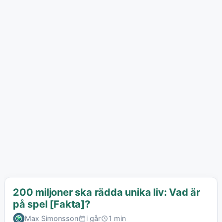
200 miljoner ska rädda unika liv: Vad är
på spel [Fakta]?
Max Simonsson
i går
1 min