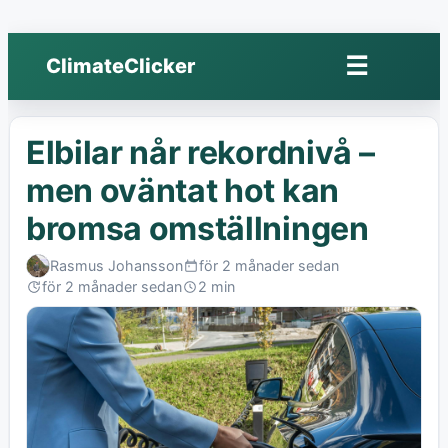
☰
ClimateClicker
Öppna
meny
Elbilar når rekordnivå –
men oväntat hot kan
bromsa omställningen
Rasmus Johansson
för 2 månader sedan
Published:
för 2 månader sedan
2 min
Last
Read:
edited: