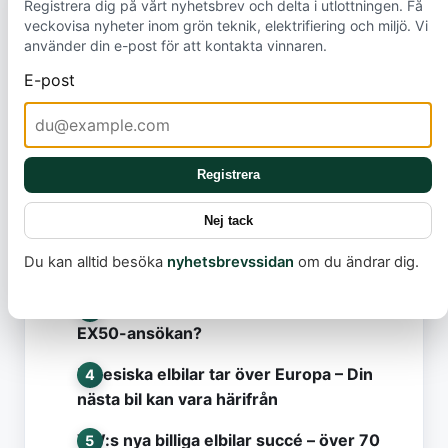
Registrera dig på vårt nyhetsbrev och delta i utlottningen. Få
veckovisa nyheter inom grön teknik, elektrifiering och miljö. Vi
använder din e-post för att kontakta vinnaren.
E-post
Mest lästa
Registrera
Model Y Standard släpps i Sverige
Nej tack
Det här missar nästan alla i debatten om
Du kan alltid besöka
nyhetsbrevssidan
om du ändrar dig.
elbilsbränder
Volvo förbereder nästa elbil: Vad betyder
EX50-ansökan?
Kinesiska elbilar tar över Europa – Din
nästa bil kan vara härifrån
VW:s nya billiga elbilar succé – över 70