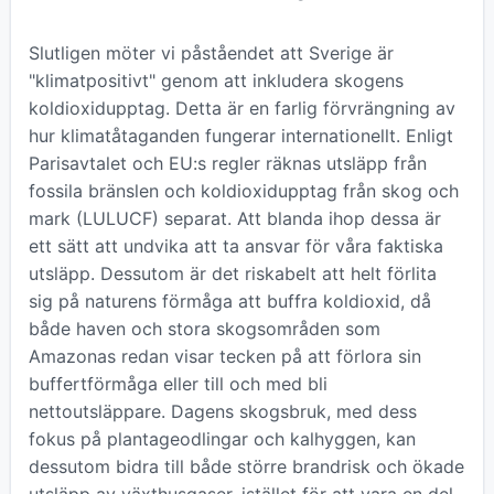
Slutligen möter vi påståendet att Sverige är
"klimatpositivt" genom att inkludera skogens
koldioxidupptag. Detta är en farlig förvrängning av
hur klimatåtaganden fungerar internationellt. Enligt
Parisavtalet och EU:s regler räknas utsläpp från
fossila bränslen och koldioxidupptag från skog och
mark (LULUCF) separat. Att blanda ihop dessa är
ett sätt att undvika att ta ansvar för våra faktiska
utsläpp. Dessutom är det riskabelt att helt förlita
sig på naturens förmåga att buffra koldioxid, då
både haven och stora skogsområden som
Amazonas redan visar tecken på att förlora sin
buffertförmåga eller till och med bli
nettoutsläppare. Dagens skogsbruk, med dess
fokus på plantageodlingar och kalhyggen, kan
dessutom bidra till både större brandrisk och ökade
utsläpp av växthusgaser, istället för att vara en del