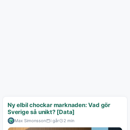
Ny elbil chockar marknaden: Vad gör
Sverige så unikt? [Data]
Max Simonsson
i går
2 min