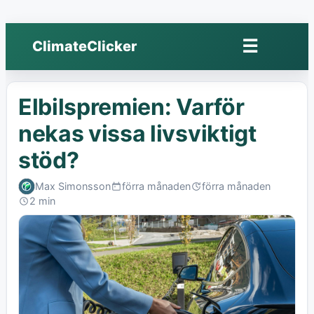
☰
ClimateClicker
Öppna
meny
Elbilspremien: Varför
nekas vissa livsviktigt
stöd?
Max Simonsson
förra månaden
förra månaden
Published:
Last
2 min
edited:
Read: