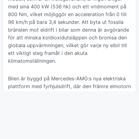
med sina 400 kW (536 hk) och ett vridmoment på
800 Nm, vilket möjliggör en acceleration från 0 till
96 km/h på bara 3,4 sekunder. Att byta ut fossila
bränslen mot eldrift i bilar som denna är avgörande
för att minska koldioxidutsläppen och bromsa den
globala uppvärmningen, vilket gör varje ny elbil till
ett viktigt steg framåt i den akuta
klimatomställningen.
Bilen är byggd på Mercedes-AMG:s nya elektriska
plattform med fyrhjulsdrift, där den främre elmotorn
kan kopplas bort för att spara energi när den inte
behövs. Batteriet på 106 kWh ger en imponerande
räckvidd på över 800 kilometer enligt WLTP-
standarden, vilket visar att elektrifiering inte längre
innebär kompromisser gällande frihet att köra långt.
Den snabba laddningen, där 534 kilometer kan