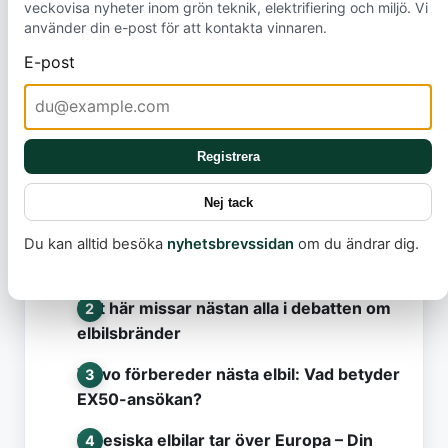
hinder. Att säkra en rättvis och tillgänglig övergång
veckovisa nyheter inom grön teknik, elektrifiering och miljö. Vi
använder din e-post för att kontakta vinnaren.
till hållbara transporter är en nyckel i kampen mot
den akuta globala uppvärmningen.
E-post
Registrera
Nej tack
Mest lästa
Du kan alltid besöka
nyhetsbrevssidan
om du ändrar dig.
Model Y Standard släpps i Sverige
Det här missar nästan alla i debatten om
elbilsbränder
Volvo förbereder nästa elbil: Vad betyder
EX50-ansökan?
Kinesiska elbilar tar över Europa – Din