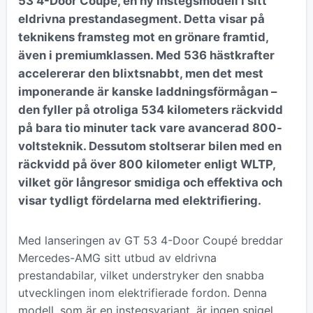
53 4-Door Coupé, en ny instegsmodell i sitt
eldrivna prestandasegment. Detta visar på
teknikens framsteg mot en grönare framtid,
även i premiumklassen. Med 536 hästkrafter
accelererar den blixtsnabbt, men det mest
imponerande är kanske laddningsförmågan –
den fyller på otroliga 534 kilometers räckvidd
på bara tio minuter tack vare avancerad 800-
voltsteknik. Dessutom stoltserar bilen med en
räckvidd på över 800 kilometer enligt WLTP,
vilket gör långresor smidiga och effektiva och
visar tydligt fördelarna med elektrifiering.
Med lanseringen av GT 53 4-Door Coupé breddar
Mercedes-AMG sitt utbud av eldrivna
prestandabilar, vilket understryker den snabba
utvecklingen inom elektrifierade fordon. Denna
modell, som är en instegsvariant, är ingen snigel