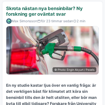
Skrota nästan nya bensinbilar? Ny
forskning ger oväntat svar
Max Simonsson
för 23 timmar sedan
2 min
© Photo: Engin Akyurt / Pexels
En ny studie kastar ljus över en vanlig fråga: är
det verkligen bäst för klimatet att köra sin
bensinbil tills den är helt utsliten, eller bör man
byta till elbil tidigare? Forskare från University