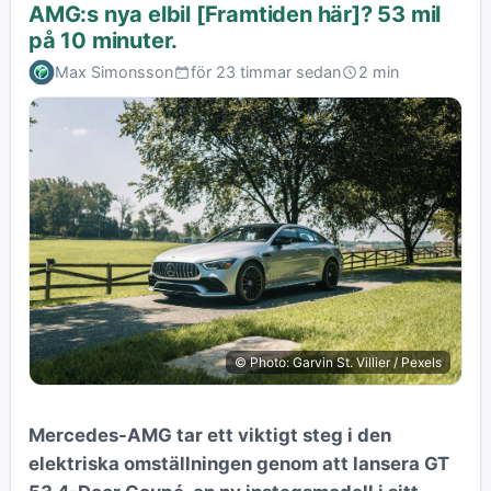
AMG:s nya elbil [Framtiden här]? 53 mil
på 10 minuter.
Max Simonsson
för 23 timmar sedan
2 min
© Photo: Garvin St. Villier / Pexels
Mercedes-AMG tar ett viktigt steg i den
elektriska omställningen genom att lansera GT