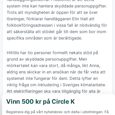
system inte kan hantera skyddade personuppgifter.
Trots att myndigheten är öppen för att se över
lösningar, förklarar handläggaren Elin Hall att
folkbokföringsadressen i vissa fall är nödvändig för
att säkerställa att stödet går till dem som bor inom
specifika områden som är berättigade.
Hittills har tio personer formellt nekats stöd på
grund av skyddade personuppgifter. Men
mörkertalet kan vara stort, då många, likt Anna,
aldrig ens skickar in en ansökan när de får veta att
systemet inte fungerar för dem. Detta lyfter en
viktig fråga om inkludering i Sveriges klimatarbete.
Att elektrifieringen ska vara tillgänglig för alla är
centralt för att nå våra klimatmål, och det är
Vinn 500 kr på Circle K
×
avgörande att ingen grupp stängs ute från den
gröna omställningen på grund av byråkratiska
Registrera dig på vårt nyhetsbrev och delta i utlottningen. Få