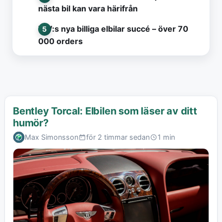
nästa bil kan vara härifrån
VW:s nya billiga elbilar succé – över 70
000 orders
Bentley Torcal: Elbilen som läser av ditt
humör?
Max Simonsson
för 2 timmar sedan
1 min