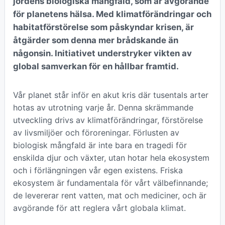
jordens biologiska mångfald, som är avgörande
för planetens hälsa. Med klimatförändringar och
habitatförstörelse som påskyndar krisen, är
åtgärder som denna mer brådskande än
någonsin. Initiativet understryker vikten av
global samverkan för en hållbar framtid.
Vår planet står inför en akut kris där tusentals arter
hotas av utrotning varje år. Denna skrämmande
utveckling drivs av klimatförändringar, förstörelse
av livsmiljöer och föroreningar. Förlusten av
biologisk mångfald är inte bara en tragedi för
enskilda djur och växter, utan hotar hela ekosystem
och i förlängningen vår egen existens. Friska
ekosystem är fundamentala för vårt välbefinnande;
de levererar rent vatten, mat och mediciner, och är
avgörande för att reglera vårt globala klimat.