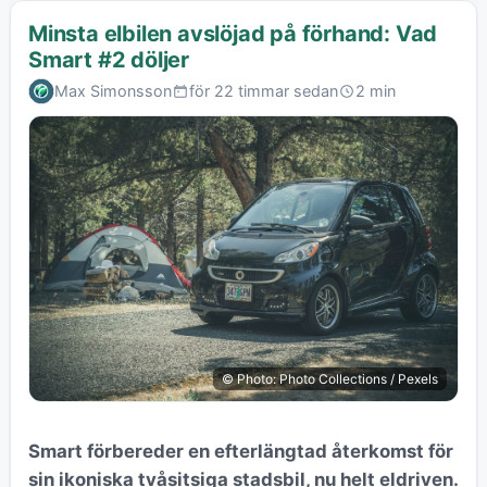
Minsta elbilen avslöjad på förhand: Vad
Smart #2 döljer
Max Simonsson
för 22 timmar sedan
2 min
© Photo: Photo Collections / Pexels
Smart förbereder en efterlängtad återkomst för
sin ikoniska tvåsitsiga stadsbil, nu helt eldriven.