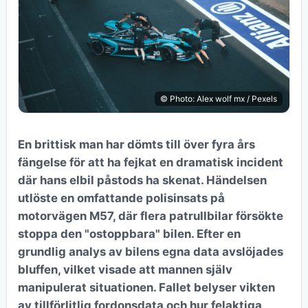
© Photo: Alex wolf mx / Pexels
En brittisk man har dömts till över fyra års
fängelse för att ha fejkat en dramatisk incident
där hans elbil påstods ha skenat. Händelsen
utlöste en omfattande polisinsats på
motorvägen M57, där flera patrullbilar försökte
stoppa den "ostoppbara" bilen. Efter en
grundlig analys av bilens egna data avslöjades
bluffen, vilket visade att mannen själv
manipulerat situationen. Fallet belyser vikten
av tillförlitlig fordonsdata och hur felaktiga