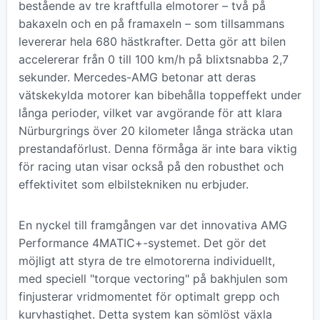
bestående av tre kraftfulla elmotorer – två på
bakaxeln och en på framaxeln – som tillsammans
levererar hela 680 hästkrafter. Detta gör att bilen
accelererar från 0 till 100 km/h på blixtsnabba 2,7
sekunder. Mercedes-AMG betonar att deras
vätskekylda motorer kan bibehålla toppeffekt under
långa perioder, vilket var avgörande för att klara
Nürburgrings över 20 kilometer långa sträcka utan
prestandaförlust. Denna förmåga är inte bara viktig
för racing utan visar också på den robusthet och
effektivitet som elbilstekniken nu erbjuder.
En nyckel till framgången var det innovativa AMG
Performance 4MATIC+-systemet. Det gör det
möjligt att styra de tre elmotorerna individuellt,
med speciell "torque vectoring" på bakhjulen som
finjusterar vridmomentet för optimalt grepp och
kurvhastighet. Detta system kan sömlöst växla