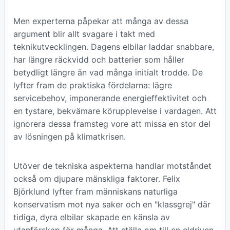
Men experterna påpekar att många av dessa
argument blir allt svagare i takt med
teknikutvecklingen. Dagens elbilar laddar snabbare,
har längre räckvidd och batterier som håller
betydligt längre än vad många initialt trodde. De
lyfter fram de praktiska fördelarna: lägre
servicebehov, imponerande energieffektivitet och
en tystare, bekvämare körupplevelse i vardagen. Att
ignorera dessa framsteg vore att missa en stor del
av lösningen på klimatkrisen.
Utöver de tekniska aspekterna handlar motståndet
också om djupare mänskliga faktorer. Felix
Björklund lyfter fram människans naturliga
konservatism mot nya saker och en "klassgrej" där
tidiga, dyra elbilar skapade en känsla av
utanförskap för många. Att ställa om till en eldriven