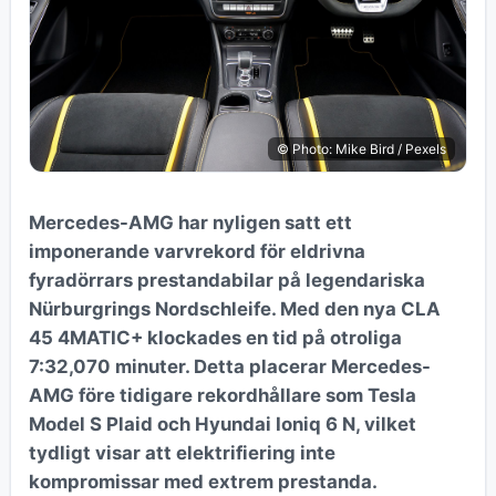
© Photo: Mike Bird / Pexels
Mercedes-AMG har nyligen satt ett
imponerande varvrekord för eldrivna
fyradörrars prestandabilar på legendariska
Nürburgrings Nordschleife. Med den nya CLA
45 4MATIC+ klockades en tid på otroliga
7:32,070 minuter. Detta placerar Mercedes-
AMG före tidigare rekordhållare som Tesla
Model S Plaid och Hyundai Ioniq 6 N, vilket
tydligt visar att elektrifiering inte
kompromissar med extrem prestanda.