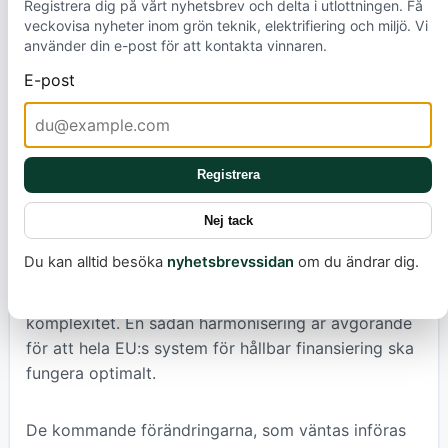
Registrera dig på vårt nyhetsbrev och delta i utlottningen. Få
framsteg. En mer enhetlig rapportering hjälper oss
veckovisa nyheter inom grön teknik, elektrifiering och miljö. Vi
att skydda miljön och snabbare möta den akuta
använder din e-post för att kontakta vinnaren.
globala uppvärmningen, vilket är avgörande för vår
E-post
framtid.
Dessutom vill EU öka standardiseringen, kanske
genom att införa en frivillig mall för hur företag
Registrera
beskriver sina strategier för att minska utsläppen
Nej tack
och anpassa sig till miljökraven. Det finns också ett
uttalat behov av att harmonisera regelverk som
Du kan alltid besöka
nyhetsbrevssidan
om du ändrar dig.
ESRS, SFDR och benchmarkförordningen, vars olika
definitioner och metoder skapar onödig
komplexitet. En sådan harmonisering är avgörande
för att hela EU:s system för hållbar finansiering ska
fungera optimalt.
De kommande förändringarna, som väntas införas