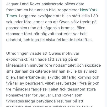
Jaguar Land Rover analyserade bilens data
framkom en helt annan bild, rapporterar
New York
Times
. Loggarna avslöjade att bilen stått stilla i 30
sekunder före larmet och att Owen själv tryckt på
gaspedalen utan att någonsin bromsa. Bilen
stannade först när högvoltsbatteriet var helt
urladdat, och inga tekniska fel kunde bekräftas.
Utredningen visade att Owens motiv var
ekonomiskt. Han hade fått avslag på en
låneansökan minuter före nödsamtalet och skickade
sms där han diskuterade hur han skulle bli av med
bilen. Han erkände sig skyldig till farlig körning och
två fall av bedrägeri, vilket resulterade i fyra år och
tre månaders fängelse. Fallet fick dessutom stora
konsekvenser för Jaguar Land Rover, som
tvingades lägga betydande resurser på att