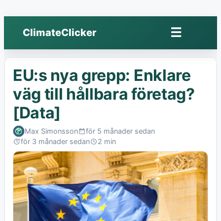
☰
ClimateClicker
Öppna
meny
EU:s nya grepp: Enklare
väg till hållbara företag?
[Data]
Max Simonsson
för 5 månader sedan
Published:
för 3 månader sedan
2 min
Last
Read:
edited: