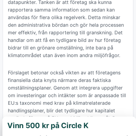
datapunkter. Tanken är att företag ska kunna
rapportera samma information som sedan kan
användas för flera olika regelverk. Detta minskar
den administrativa bördan och gör hela processen
mer effektiv, från rapportering till granskning. Det
handlar om att få en tydligare bild av hur företag
bidrar till en grönare omställning, inte bara på
klimatområdet utan även inom andra miljöfrågor.
Förslaget betonar också vikten av att företagens
finansiella data knyts närmare deras faktiska
omställningsplaner. Genom att integrera uppgifter
om investeringar och intäkter som är anpassade till
EU:s taxonomi med krav på klimatrelaterade
handlingsplaner, blir det tydligare hur kapitalet
används för att nå EU:s ambitiösa klimatmål. Detta
Vinn 500 kr på Circle K
×
gör det lättare för både investerare och
tillsynsmyndigheter att bedöma företagens verkliga