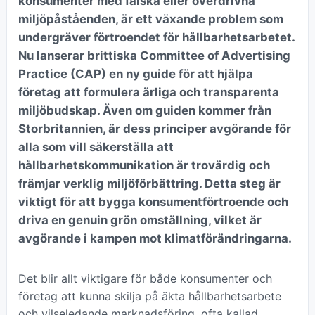
konsumenter med falska eller överdrivna
miljöpåståenden, är ett växande problem som
undergräver förtroendet för hållbarhetsarbetet.
Nu lanserar brittiska Committee of Advertising
Practice (CAP) en ny guide för att hjälpa
företag att formulera ärliga och transparenta
miljöbudskap. Även om guiden kommer från
Storbritannien, är dess principer avgörande för
alla som vill säkerställa att
hållbarhetskommunikation är trovärdig och
främjar verklig miljöförbättring. Detta steg är
viktigt för att bygga konsumentförtroende och
driva en genuin grön omställning, vilket är
avgörande i kampen mot klimatförändringarna.
Det blir allt viktigare för både konsumenter och
företag att kunna skilja på äkta hållbarhetsarbete
och vilseledande marknadsföring, ofta kallad