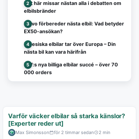
Det här missar nästan alla i debatten om
elbilsbränder
Volvo förbereder nästa elbil: Vad betyder
EX50-ansökan?
Kinesiska elbilar tar över Europa – Din
nästa bil kan vara härifrån
VW:s nya billiga elbilar succé – över 70
000 orders
Varför väcker elbilar så starka känslor?
[Experter reder ut]
Max Simonsson
för 2 timmar sedan
2 min