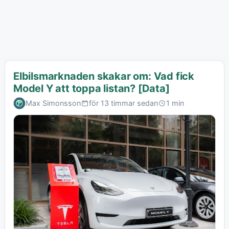
Elbilsmarknaden skakar om: Vad fick
Model Y att toppa listan? [Data]
Max Simonsson
för 13 timmar sedan
1 min