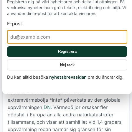
bidrar också till havsnivåhöjning, issmältning och en
Registrera dig på vårt nyhetsbrev och delta i utlottningen. Få
veckovisa nyheter inom grön teknik, elektrifiering och miljö. Vi
svår press på marina ekosystem, vilket ytterligare
använder din e-post för att kontakta vinnaren.
understryker vidden av klimatförändringarna.
E-post
Forskarnätverket World Weather Attribution har i en
rapport slagit fast att den pågående värmeböljan i
Europa inte beror på naturliga väderfenomen som
Registrera
El Niño, utan direkt på klimatförändringarna
World
Weather Attribution
. Det är användningen av fossila
Nej tack
bränslen som på bara några årtionden förvärrat
Du kan alltid besöka
nyhetsbrevssidan
om du ändrar dig.
värmeböljorna. Gabriele Messori, professor i
meteorologi vid Uppsala universitet, menar att det
nästan skulle vara en nyhet om en
extremvärmebölja *inte* påverkats av den globala
uppvärmningen
DN
. Värmeböljor orsakar fler
dödsfall i Europa än alla andra naturkatastrofer
tillsammans, och visar att samhället vid 1,4 graders
uppvärmning redan närmar sig gränsen för sin