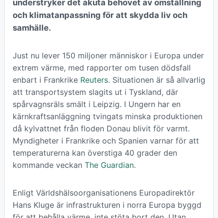
understryker det akuta behovet av omställning
och klimatanpassning för att skydda liv och
samhälle.
Just nu lever 150 miljoner människor i Europa under
extrem värme, med rapporter om tusen dödsfall
enbart i Frankrike
Reuters
. Situationen är så allvarlig
att transportsystem slagits ut i Tyskland, där
spårvagnsräls smält i Leipzig. I Ungern har en
kärnkraftsanläggning tvingats minska produktionen
då kylvattnet från floden Donau blivit för varmt.
Myndigheter i Frankrike och Spanien varnar för att
temperaturerna kan överstiga 40 grader den
kommande veckan
The Guardian
.
Enligt Världshälsoorganisationens Europadirektör
Hans Kluge är infrastrukturen i norra Europa byggd
för att behålla värme, inte stöta bort den. Utan