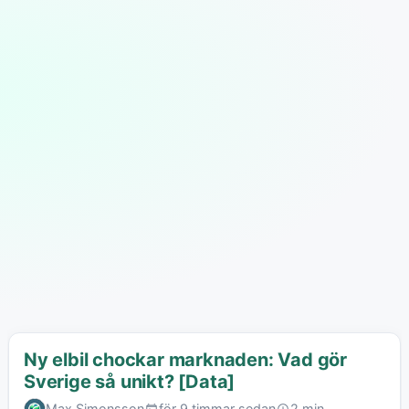
Ny elbil chockar marknaden: Vad gör
Sverige så unikt? [Data]
Max Simonsson
för 9 timmar sedan
2 min