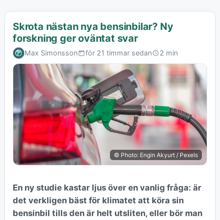
Skrota nästan nya bensinbilar? Ny
forskning ger oväntat svar
Max Simonsson
för 21 timmar sedan
2 min
© Photo: Engin Akyurt / Pexels
En ny studie kastar ljus över en vanlig fråga: är
det verkligen bäst för klimatet att köra sin
bensinbil tills den är helt utsliten, eller bör man