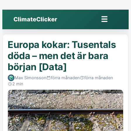
☰
ClimateClicker
Öppna
meny
Europa kokar: Tusentals
döda – men det är bara
början [Data]
Max Simonsson
förra månaden
förra månaden
Published:
Last
2 min
edited:
Read: