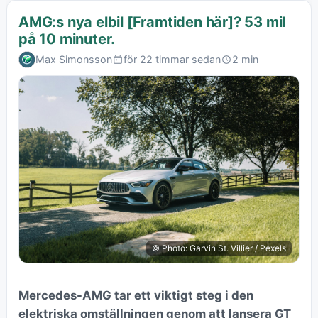
AMG:s nya elbil [Framtiden här]? 53 mil
på 10 minuter.
Max Simonsson
för 22 timmar sedan
2 min
© Photo: Garvin St. Villier / Pexels
Mercedes-AMG tar ett viktigt steg i den
elektriska omställningen genom att lansera GT