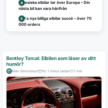
Kinesiska elbilar tar över Europa – Din
nästa bil kan vara härifrån
VW:s nya billiga elbilar succé – över 70
000 orders
Bentley Torcal: Elbilen som läser av ditt
humör?
Max Simonsson
för 1 minut sedan
1 min