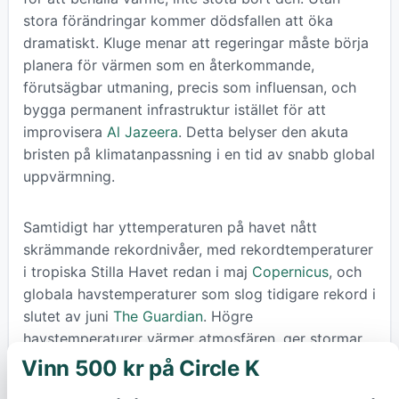
stora förändringar kommer dödsfallen att öka
dramatiskt. Kluge menar att regeringar måste börja
planera för värmen som en återkommande,
förutsägbar utmaning, precis som influensan, och
bygga permanent infrastruktur istället för att
improvisera
Al Jazeera
. Detta belyser den akuta
bristen på klimatanpassning i en tid av snabb global
uppvärmning.
Samtidigt har yttemperaturen på havet nått
skrämmande rekordnivåer, med rekordtemperaturer
i tropiska Stilla Havet redan i maj
Copernicus
, och
globala havstemperaturer som slog tidigare rekord i
slutet av juni
The Guardian
. Högre
havstemperaturer värmer atmosfären, ger stormar
extra energi, ökar avdunstningen och därmed risken
Vinn 500 kr på Circle K
×
för extrem nederbörd och översvämningar. De