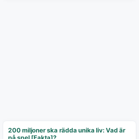
200 miljoner ska rädda unika liv: Vad är
på spel [Fakta]?