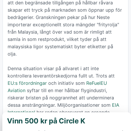
att den begränsade tillgången på hållbar råvara
skapar ett tryck på marknaden som öppnar upp för
bedrägerier. Granskningen pekar på hur Neste
importerar exceptionellt stora mängder "frityrolja"
från Malaysia, långt över vad som är rimligt att
samla in som restprodukt, vilket tyder på att
malaysiska ligor systematiskt byter etiketter på
olja.
Denna situation visar på allvaret i att inte
kontrollera leverantörskedjorna fullt ut. Trots att
EU:s förordningar
och initiativ som
ReFuelEU
Aviation
syftar till en mer hållbar flygindustri,
riskerar bristen på noggrannhet att underminera
dessa ansträngningar. Miljöorganisationer som
EIA
International
har redan observerat en oroande
Vinn 500 kr på Circle K
ökning av palmoljeimporten till EU i takt med
×
skärpta krav på biodrivmedel.