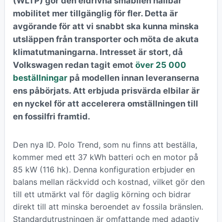
(WLTP) gör den eldrivna småbilen hållbar
mobilitet mer tillgänglig för fler. Detta är
avgörande för att vi snabbt ska kunna minska
utsläppen från transporter och möta de akuta
klimatutmaningarna. Intresset är stort, då
Volkswagen redan tagit emot
över 25 000
beställningar
på modellen innan leveranserna
ens påbörjats. Att erbjuda prisvärda elbilar är
en nyckel för att accelerera omställningen till
en fossilfri framtid.
Den nya ID. Polo Trend, som nu finns att beställa,
kommer med ett 37 kWh batteri och en motor på
85 kW (116 hk). Denna konfiguration erbjuder en
balans mellan räckvidd och kostnad, vilket gör den
till ett utmärkt val för daglig körning och bidrar
direkt till att minska beroendet av fossila bränslen.
Standardutrustningen är omfattande med adaptiv