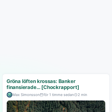
Gröna löften krossas: Banker
finansierade… [Chockrapport]
Max Simonsson
för 1 timme sedan
2 min