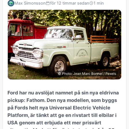
Max Simonsson
för 12 timmar sedan
1 min
© Photo: Jean Marc Bonnel / Pexels
Ford har nu avslöjat namnet på sin nya eldrivna
pickup: Fathom. Den nya modellen, som byggs
på Fords helt nya Universal Electric Vehicle
Platform, är tänkt att ge en rivstart till elbilar i
USA genom att erbjuda ett mer prisvärt