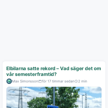
Elbilarna satte rekord – Vad säger det om
vår semesterframtid?
Max Simonsson
för 17 timmar sedan
2 min