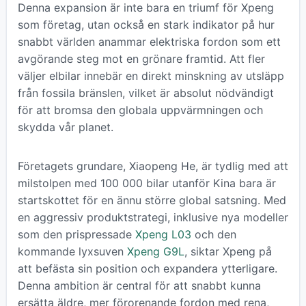
Denna expansion är inte bara en triumf för Xpeng
som företag, utan också en stark indikator på hur
snabbt världen anammar elektriska fordon som ett
avgörande steg mot en grönare framtid. Att fler
väljer elbilar innebär en direkt minskning av utsläpp
från fossila bränslen, vilket är absolut nödvändigt
för att bromsa den globala uppvärmningen och
skydda vår planet.
Företagets grundare, Xiaopeng He, är tydlig med att
milstolpen med 100 000 bilar utanför Kina bara är
startskottet för en ännu större global satsning. Med
en aggressiv produktstrategi, inklusive nya modeller
som den prispressade
Xpeng L03
och den
kommande lyxsuven
Xpeng G9L
, siktar Xpeng på
att befästa sin position och expandera ytterligare.
Denna ambition är central för att snabbt kunna
ersätta äldre, mer förorenande fordon med rena,