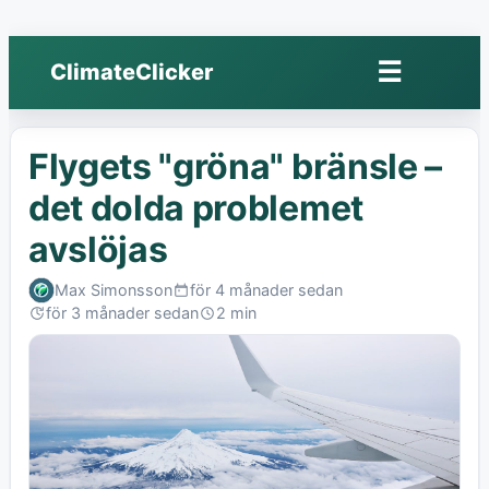
☰
ClimateClicker
Öppna
meny
Flygets "gröna" bränsle –
det dolda problemet
avslöjas
Max Simonsson
för 4 månader sedan
Published:
för 3 månader sedan
2 min
Last
Read:
edited: