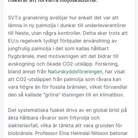
riskerar att förvärra miljöskadorna.
SVT:s granskning avslöjar hur enkelt det var att
lämna in ny palmolja i dunkar till underleverantörer
till Neste, utan några kontroller. Detta sker trots att
EU:s regelverk tydligt förbjuder användning av
jungfrulig palmolja i det som kallas hållbart
flygbränsle, med motiveringen att det bidrar till
avskogning och ökade CO2-utsläpp. Forskning,
bland annat från
Naturskyddsföreningen
, har visat
att CO2-utsläppen från palmolja som råvara kan
vara högre än för fossila bränslen, vilket förvandlar
den så kallade "gröna" lösningen till en klimatbov.
Det systematiska fusket drivs av en global brist på
äkta hållbara råvaror som frityrolja och
slakteriavfall, vilka är tänkta att vara grunden för
biobränsle. Professor Elna Heimdal Nilsson betonar