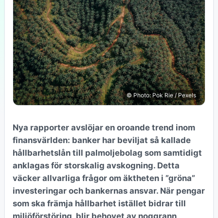
© Photo: Pok Rie / Pexels
Nya rapporter avslöjar en oroande trend inom
finansvärlden: banker har beviljat så kallade
hållbarhetslån till palmoljebolag som samtidigt
anklagas för storskalig avskogning. Detta
väcker allvarliga frågor om äktheten i ”gröna”
investeringar och bankernas ansvar. När pengar
som ska främja hållbarhet istället bidrar till
miljöförstöring, blir behovet av noggrann