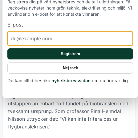
Registrera dig på vårt nyhetsbrev och delta i utlottningen. Få
veckovisa nyheter inom grön teknik, elektrifiering och miljö. Vi
Att bekämpa den akuta globala uppvärmningen
använder din e-post för att kontakta vinnaren.
kräver mer än snabba, tveksamma lösningar. Det
E-post
kräver en helhetssyn på omställningen. Utöver en
striktare kontroll av bränslekällorna behöver vi
också se över hela transportsystemet. Forskare och
myndigheter, som
Naturvårdsverket
, lyfter fram
Registrera
vikten av att kombinera hållbara drivmedel med
effektivare fordon och, kanske viktigast av allt, att
Nej tack
minska den totala transportvolymen. Att elektrifiera
så mycket som möjligt där det är genomförbart och
Du kan alltid besöka
nyhetsbrevssidan
om du ändrar dig.
att välja tåg på delar av längre sträckor är konkreta
åtgärder som kan bidra betydligt mer till att minska
utsläppen än enbart förlitandet på biobränslen med
tveksamt ursprung. Som professor Elna Heimdal
Nilsson uttrycker det: "Vi kan inte fritera oss ur
flygbränslekrisen."