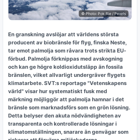
© Photo: Pok Rie / Pexels
En granskning avslöjar att världens största
producent av biobränsle för flyg, finska Neste,
tar emot palmolja som råvara trots strikta EU-
förbud. Palmolja förknippas med avskogning
och kan ge högre koldioxidutsläpp än fossila
bränslen, vilket allvarligt undergräver flygets
klimatarbete. SVT:s reportage "Vetenskapens
värld" visar hur systematiskt fusk med
märkning möjliggör att palmolja hamnar i det
bränsle som marknadsförs som en grön lösning.
Detta belyser den akuta nödvändigheten av
transparenta och kontrollerade lösningar i
klimatomställningen, snarare än genvägar som