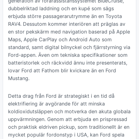
generation av förarassistanssystemet BlueCruise,
dubbelriktad laddning och en kupé som sägs
erbjuda större passagerarutrymme än en Toyota
RAV4. Dessutom kommer interiören att präglas av
en stor pekskärm med navigation baserad på Apple
Maps, Apple CarPlay och Android Auto som
standard, samt digital bilnyckel och fjärrstyrning via
Ford-appen. Även om tekniska specifikationer som
batteristorlek och räckvidd ännu inte presenterats,
lovar Ford att Fathom blir kvickare än en Ford
Mustang.
Detta drag från Ford är strategiskt i en tid då
elektrifiering är avgörande för att minska
koldioxidutsläppen och motverka den akuta globala
uppvärmningen. Genom att erbjuda en prispressad
och praktisk eldriven pickup, som traditionellt är en
mycket populär fordonstyp i USA, kan Ford spela