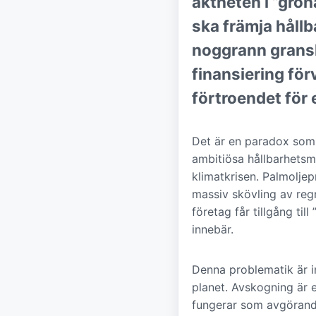
äktheten i ”grö
ska främja hållba
noggrann gransk
finansiering för
förtroendet för 
Det är en paradox som m
ambitiösa hållbarhetsmå
klimatkrisen. Palmoljep
massiv skövling av regn
företag får tillgång til
innebär.
Denna problematik är in
planet. Avskogning är 
fungerar som avgörande