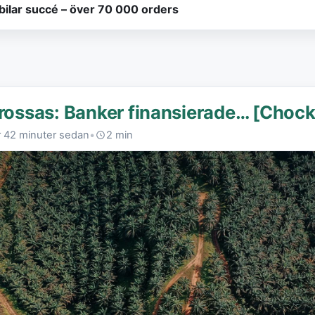
lbilar succé – över 70 000 orders
krossas: Banker finansierade… [Choc
r 42 minuter sedan
•
2 min