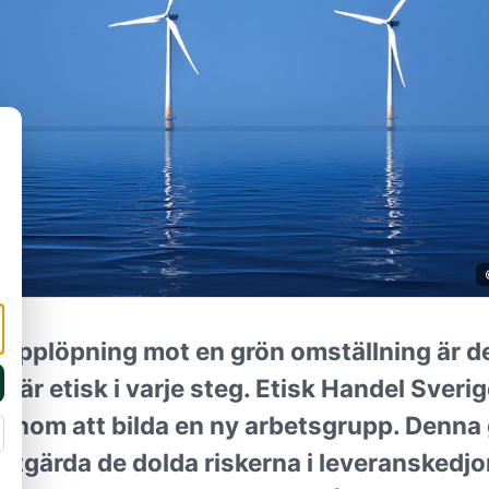
applöpning mot en grön omställning är d
 är etisk i varje steg. Etisk Handel Sverig
v genom att bilda en ny arbetsgrupp. Den
åtgärda de dolda riskerna i leveranskedjo