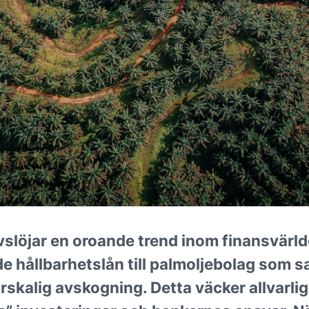
vslöjar en oroande trend inom finansvärld
ade hållbarhetslån till palmoljebolag som s
rskalig avskogning. Detta väcker allvarli