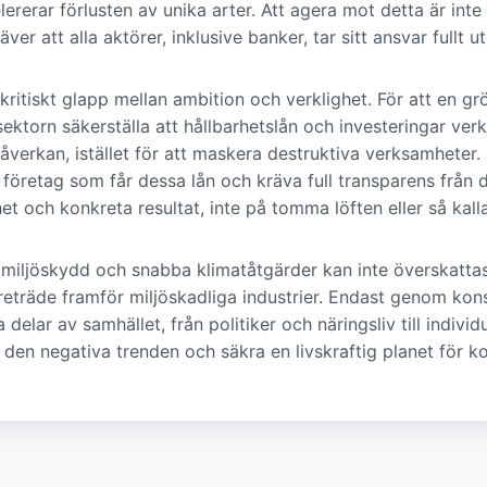
ererar förlusten av unika arter. Att agera mot detta är inte 
er att alla aktörer, inklusive banker, tar sitt ansvar fullt ut
 kritiskt glapp mellan ambition och verklighet. För att en g
ektorn säkerställa att hållbarhetslån och investeringar verkl
åverkan, istället för att maskera destruktiva verksamheter.
företag som får dessa lån och kräva full transparens från d
et och konkreta resultat, inte på tomma löften eller så kal
a miljöskydd och snabba klimatåtgärder kan inte överskattas.
reträde framför miljöskadliga industrier. Endast genom ko
la delar av samhället, från politiker och näringsliv till indiv
 den negativa trenden och säkra en livskraftig planet för 