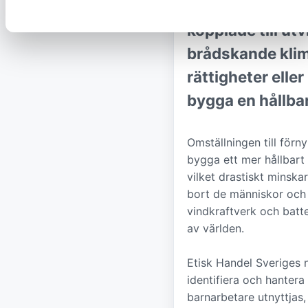
energi, såsom po
kopplade till utv
brådskande klim
rättigheter eller
bygga en hållbar
Omställningen till för
bygga ett mer hållbart s
vilket drastiskt minskar
bort de människor och 
vindkraftverk och batt
av världen.
Etisk Handel Sveriges 
identifiera och hantera
barnarbetare utnyttjas,