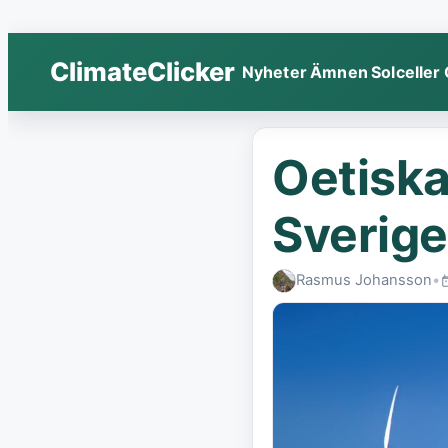
ClimateClicker
Nyheter
Ämnen
Solceller
Oetiska 
Sverige
Rasmus Johansson
•
P