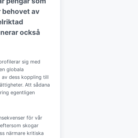
När pengar som
ir behovet av
lriktad
inerar också
profilerar sig med
den globala
 av dess koppling till
ättigheter. Att sådana
ering egentligen
onsekvenser för vår
, eftersom skogar
ss närmare kritiska