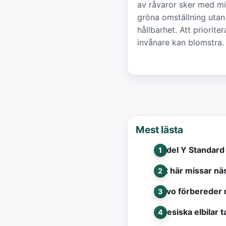
av råvaror sker med min
gröna omställning utan 
hållbarhet. Att priorit
invånare kan blomstra.
Mest lästa
Model Y Standard 
Det här missar näs
Volvo förbereder 
Kinesiska elbilar t