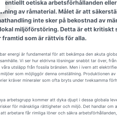
tentiellt oetiska arbetsförhållanden elle
inning av råmaterial. Målet är att säkerstäl
athandling inte sker på bekostnad av mä
 lokal miljöförstöring. Detta är ett kritiskt 
 framtid som är rättvis för alla.
nybar energi är fundamental för att bekämpa den akuta glo
amhälle. Vi ser hur eldrivna lösningar snabbt tar över, från bi
 våra utsläpp från fossila bränslen. Men i ivern att elektrifi
miljöer som möjliggör denna omställning. Produktionen av 
erier kräver mineraler som ofta bryts under tveksamma förh
nya arbetsgrupp kommer att dyka djupt i dessa globala leve
 risker för mänskliga rättigheter och miljö. Det handlar om a
 att arbetare får rimliga löner och säkra arbetsförhållanden