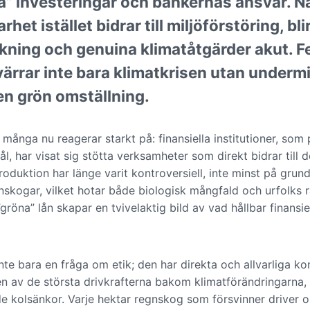
na” investeringar och bankernas ansvar. 
rhet istället bidrar till miljöförstöring, bl
ning och genuina klimatåtgärder akut. Fe
värrar inte bara klimatkrisen utan underm
en grön omställning.
ånga nu reagerar starkt på: finansiella institutioner, som 
l, har visat sig stötta verksamheter som direkt bidrar till 
roduktion har länge varit kontroversiell, inte minst på grund
skogar, vilket hotar både biologisk mångfald och urfolks r
l ”gröna” lån skapar en tvivelaktig bild av vad hållbar finansi
te bara en fråga om etik; den har direkta och allvarliga k
en av de största drivkrafterna bakom klimatförändringarna
 kolsänkor. Varje hektar regnskog som försvinner driver o