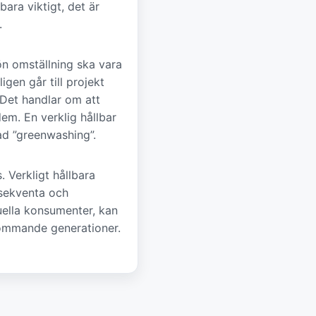
bara viktigt, det är
.
rön omställning ska vara
igen går till projekt
 Det handlar om att
em. En verklig hållbar
lad ”greenwashing”.
 Verkligt hållbara
nsekventa och
iduella konsumenter, kan
kommande generationer.