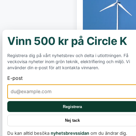
Vinn 500 kr på Circle K
×
Registrera dig på vårt nyhetsbrev och delta i utlottningen. Få
veckovisa nyheter inom grön teknik, elektrifiering och miljö. Vi
använder din e-post för att kontakta vinnaren.
E-post
Medan världen k
denna förändring
Registrera
viktigt initiati
Nej tack
att granska och 
Du kan alltid besöka
nyhetsbrevssidan
om du ändrar dig.