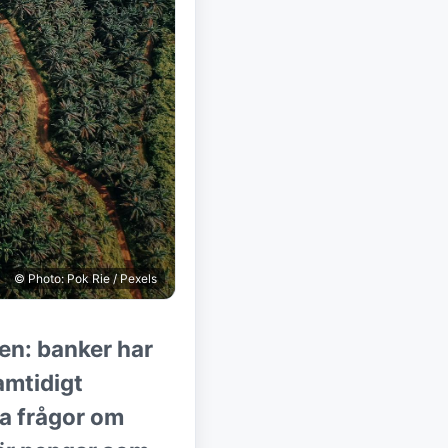
© Photo: Pok Rie / Pexels
en: banker har
amtidigt
ga frågor om