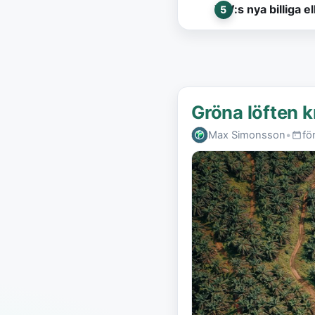
VW:s nya billiga e
Gröna löften 
Max Simonsson
•
fö