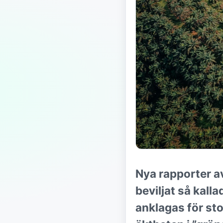
Nya rapporter a
beviljat så kall
anklagas för sto