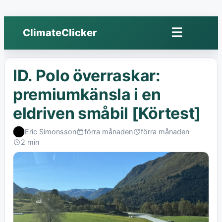
☰
ClimateClicker
Öppna
meny
ID. Polo överraskar:
premiumkänsla i en
eldriven småbil [Körtest]
Eric Simonsson
förra månaden
förra månaden
Published:
Last
2 min
edited:
Read: