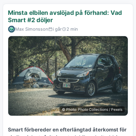
Minsta elbilen avslöjad på förhand: Vad
Smart #2 döljer
Max Simonsson
i går
2 min
© Photo: Photo Collections / Pexels
Smart förbereder en efterlängtad återkomst för