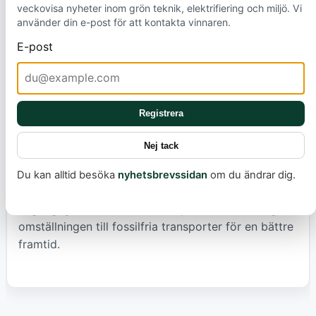
veckovisa nyheter inom grön teknik, elektrifiering och miljö. Vi
använder din e-post för att kontakta vinnaren.
Versionen som testades hade en elmotor på 155 kW
E-post
och ett 52 kWh batteri med upp till 454 kilometers
räckvidd. En instegsversion med mindre batteri
kommer också att finnas. ID. Polo imponerar även
vid snabbladdaren med en genomgående hög
Registrera
laddkurva, vilket gör det enkelt att snabbt fylla på
batteriet under längre resor. Med svenska priser
Nej tack
som börjar från cirka 320 900 kronor för
basmodellen är ID. Polo ett viktigt steg framåt för
Du kan alltid besöka
nyhetsbrevssidan
om du ändrar dig.
att göra effektiva och miljövänliga elbilar
tillgängliga för fler, och driver på den nödvändiga
omställningen till fossilfria transporter för en bättre
framtid.