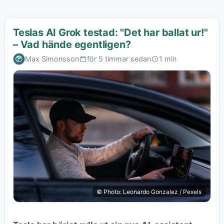
Teslas AI Grok testad: "Det har ballat ur!"
– Vad hände egentligen?
Max Simonsson
för 5 timmar sedan
1 min
© Photo: Leonardo Gonzalez / Pexels