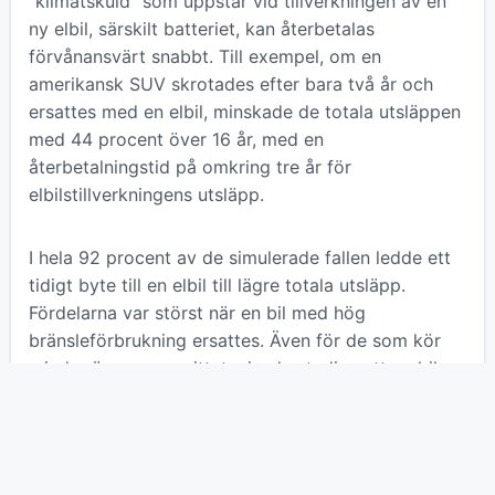
”klimatskuld” som uppstår vid tillverkningen av en
ny elbil, särskilt batteriet, kan återbetalas
förvånansvärt snabbt. Till exempel, om en
amerikansk SUV skrotades efter bara två år och
ersattes med en elbil, minskade de totala utsläppen
med 44 procent över 16 år, med en
återbetalningstid på omkring tre år för
elbilstillverkningens utsläpp.
I hela 92 procent av de simulerade fallen ledde ett
tidigt byte till en elbil till lägre totala utsläpp.
Fördelarna var störst när en bil med hög
bränsleförbrukning ersattes. Även för de som kör
mindre än genomsnittet, visade studien att en bil
behöver köras cirka 700 mil per år för att elbilens
tillverkningsutsläpp ska tjänas in, vilket gör ett byte
klimatsmart för många.