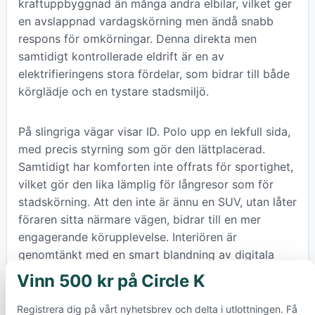
kraftuppbyggnad än många andra elbilar, vilket ger
en avslappnad vardagskörning men ändå snabb
respons för omkörningar. Denna direkta men
samtidigt kontrollerade eldrift är en av
elektrifieringens stora fördelar, som bidrar till både
körglädje och en tystare stadsmiljö.
På slingriga vägar visar ID. Polo upp en lekfull sida,
med precis styrning som gör den lättplacerad.
Samtidigt har komforten inte offrats för sportighet,
vilket gör den lika lämplig för långresor som för
stadskörning. Att den inte är ännu en SUV, utan låter
föraren sitta närmare vägen, bidrar till en mer
engagerande körupplevelse. Interiören är
genomtänkt med en smart blandning av digitala
funktioner och fysiska knappar, vilket visar att
Vinn 500 kr på Circle K
×
Volkswagen lärt sig från sina tidiga ID-modeller och
prioriterar användarvänlighet.
Registrera dig på vårt nyhetsbrev och delta i utlottningen. Få