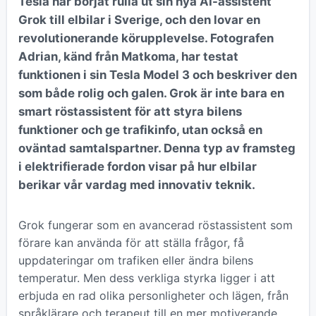
Tesla har börjat rulla ut sin nya AI-assistent
Grok till elbilar i Sverige, och den lovar en
revolutionerande körupplevelse. Fotografen
Adrian, känd från Matkoma, har testat
funktionen i sin Tesla Model 3 och beskriver den
som både rolig och galen. Grok är inte bara en
smart röstassistent för att styra bilens
funktioner och ge trafikinfo, utan också en
oväntad samtalspartner. Denna typ av framsteg
i elektrifierade fordon visar på hur elbilar
berikar vår vardag med innovativ teknik.
Grok fungerar som en avancerad röstassistent som
förare kan använda för att ställa frågor, få
uppdateringar om trafiken eller ändra bilens
temperatur. Men dess verkliga styrka ligger i att
erbjuda en rad olika personligheter och lägen, från
språklärare och terapeut till en mer motiverande