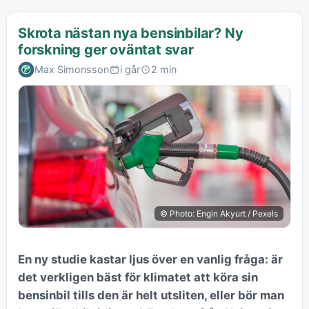
Skrota nästan nya bensinbilar? Ny
forskning ger oväntat svar
Max Simonsson
i går
2 min
© Photo: Engin Akyurt / Pexels
En ny studie kastar ljus över en vanlig fråga: är
det verkligen bäst för klimatet att köra sin
bensinbil tills den är helt utsliten, eller bör man