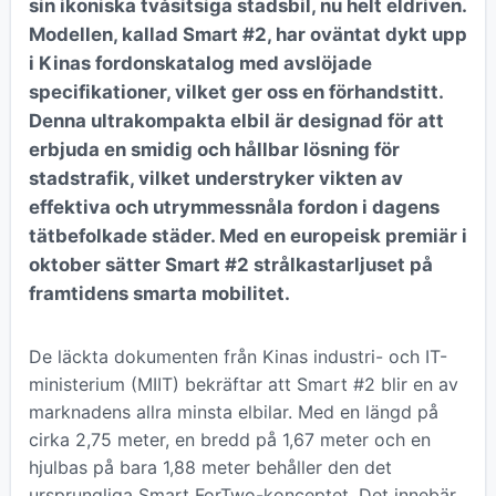
sin ikoniska tvåsitsiga stadsbil, nu helt eldriven.
Modellen, kallad Smart #2, har oväntat dykt upp
i Kinas fordonskatalog med avslöjade
specifikationer, vilket ger oss en förhandstitt.
Denna ultrakompakta elbil är designad för att
erbjuda en smidig och hållbar lösning för
stadstrafik, vilket understryker vikten av
effektiva och utrymmessnåla fordon i dagens
tätbefolkade städer. Med en europeisk premiär i
oktober sätter Smart #2 strålkastarljuset på
framtidens smarta mobilitet.
De läckta dokumenten från Kinas industri- och IT-
ministerium (MIIT) bekräftar att Smart #2 blir en av
marknadens allra minsta elbilar. Med en längd på
cirka 2,75 meter, en bredd på 1,67 meter och en
hjulbas på bara 1,88 meter behåller den det
ursprungliga Smart ForTwo-konceptet. Det innebär