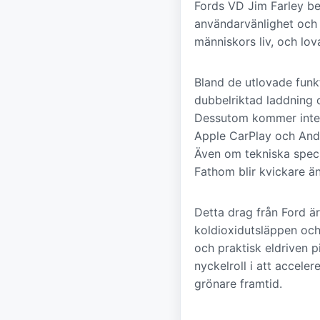
Fords VD Jim Farley be
användarvänlighet och 
människors liv, och lov
Bland de utlovade funk
dubbelriktad laddning
Dessutom kommer inter
Apple CarPlay och Andr
Även om tekniska specif
Fathom blir kvickare ä
Detta drag från Ford är
koldioxidutsläppen oc
och praktisk eldriven p
nyckelroll i att accel
grönare framtid.