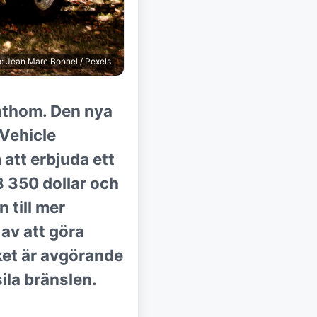
: Jean Marc Bonnel / Pexels
Fathom. Den nya
 Vehicle
m att erbjuda ett
8 350 dollar och
 till mer
av att göra
lket är avgörande
ila bränslen.