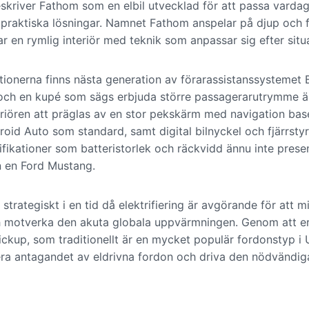
skriver Fathom som en elbil utvecklad för att passa varda
praktiska lösningar. Namnet Fathom anspelar på djup och f
ar en rymlig interiör med teknik som anpassar sig efter situ
tionerna finns nästa generation av förarassistanssystemet 
 och en kupé som sägs erbjuda större passagerarutrymme ä
iören att präglas av en stor pekskärm med navigation ba
oid Auto som standard, samt digital bilnyckel och fjärrsty
ikationer som batteristorlek och räckvidd ännu inte presen
n en Ford Mustang.
 strategiskt i en tid då elektrifiering är avgörande för att m
h motverka den akuta globala uppvärmningen. Genom att er
ickup, som traditionellt är en mycket populär fordonstyp i
erera antagandet av eldrivna fordon och driva den nödvändi