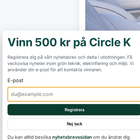
Vinn 500 kr på Circle K
×
Registrera dig på vårt nyhetsbrev och delta i utlottningen. Få
veckovisa nyheter inom grön teknik, elektrifiering och miljö. Vi
använder din e-post för att kontakta vinnaren.
E-post
Mercedes-Benz 
XX, en storsats
Registrera
över hela sitt m
Nej tack
konceptbilarna
Du kan alltid besöka
nyhetsbrevssidan
om du ändrar dig.