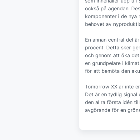
som innehåller upp til
också på agendan. Dess
komponenter i de nya m
behovet av nyprodukti
En annan central del ä
procent. Detta sker ge
och genom att öka det å
en grundpelare i klimata
för att bemöta den ak
Tomorrow XX är inte en
Det är en tydlig signal
den allra första idén ti
avgörande för en gröna