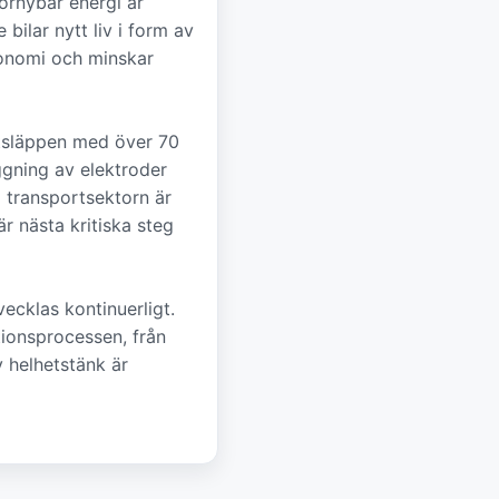
örnybar energi är
ilar nytt liv i form av
konomi och minskar
utsläppen med över 70
gning av elektroder
a transportsektorn är
är nästa kritiska steg
cklas kontinuerligt.
tionsprocessen, från
v helhetstänk är