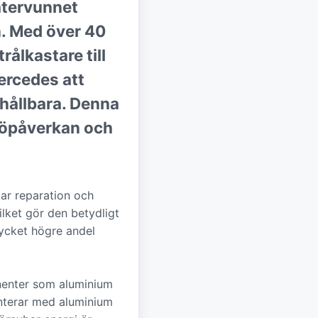
återvunnet
n. Med över 40
ålkastare till
ercedes att
 hållbara. Denna
ljöpåverkan och
ar reparation och
ilket gör den betydligt
mycket högre andel
ponenter som aluminium
nterar med aluminium