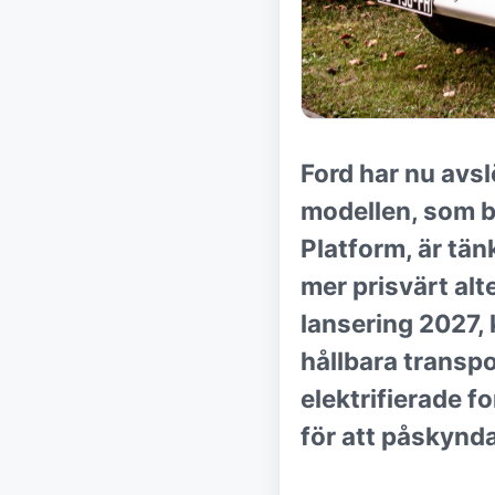
Ford har nu avs
modellen, som by
Platform, är tänk
mer prisvärt alt
lansering 2027, 
hållbara transpo
elektrifierade f
för att påskynda