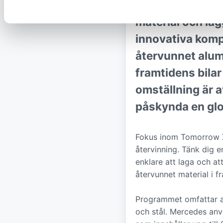
på att drastisk
material och läg
innovativa kompo
återvunnet alum
framtidens bila
omställning är 
påskynda en glo
Fokus inom Tomorrow XX
återvinning. Tänk dig e
enklare att laga och a
återvunnet material i f
Programmet omfattar all
och stål. Mercedes an