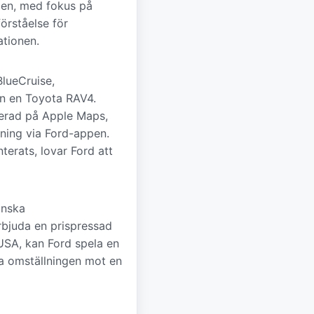
gen, med fokus på
örståelse för
ationen.
BlueCruise,
n en Toyota RAV4.
serad på Apple Maps,
rning via Ford-appen.
terats, lovar Ford att
inska
bjuda en prispressad
 USA, kan Ford spela en
ga omställningen mot en