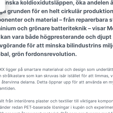
t minska koldioxidutsläppen, öka andelen 
ga grunden för en helt cirkulär produktio
nenter och material – från reparerbara str
inium och grönare batteriteknik – visar M
r kan vara både högpresterande och djupt
avgörande för att minska bilindustrins mi
bal, grön fordonsrevolution.
 ligger på smartare materialval och design som underlätt
n strålkastare som kan skruvas isär istället för att limmas, v
tt återvinna delarna. Detta öppnar upp för att använda en 
ramtiden.
t från interiörens plaster och textilier till viktigare kom
vänder redan PET-baserade lösningar i kupén och experime