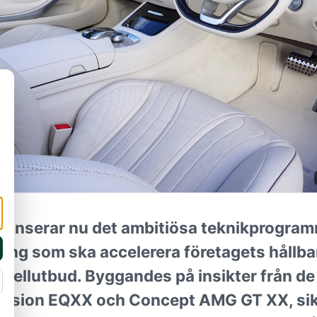
lanserar nu det ambitiösa teknikprogra
ning som ska accelerera företagets hållb
odellutbud. Byggandes på insikter från de
 Vision EQXX och Concept AMG GT XX, si