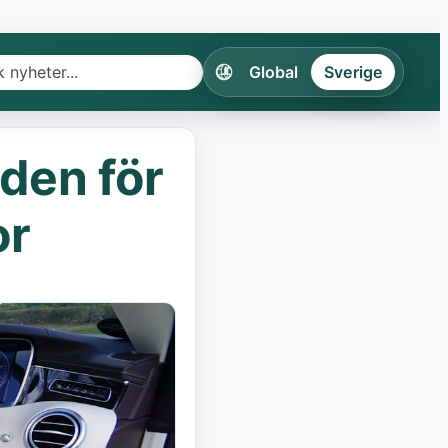
Global
Sverige
ker
den för
anfattningar
or