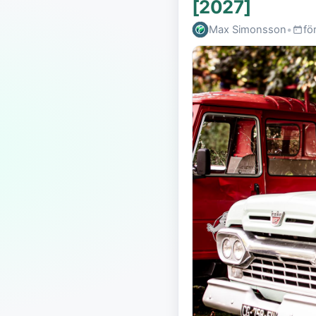
[2027]
Max Simonsson
•
fö