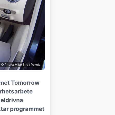
© Photo: Mike Bird / Pexels
mmet Tomorrow
arhetsarbete
 eldrivna
ktar programmet