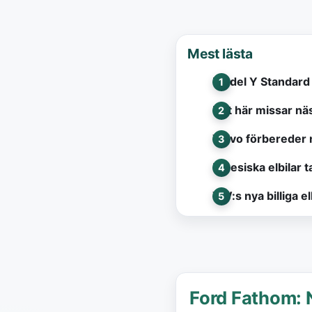
Mest lästa
Model Y Standard 
Det här missar näs
Volvo förbereder 
Kinesiska elbilar t
VW:s nya billiga e
Ford Fathom: 