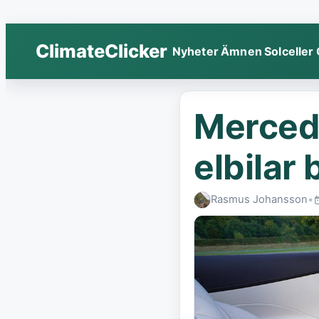
ClimateClicker
Nyheter
Ämnen
Solceller
Mercede
elbilar 
Rasmus Johansson
•
P