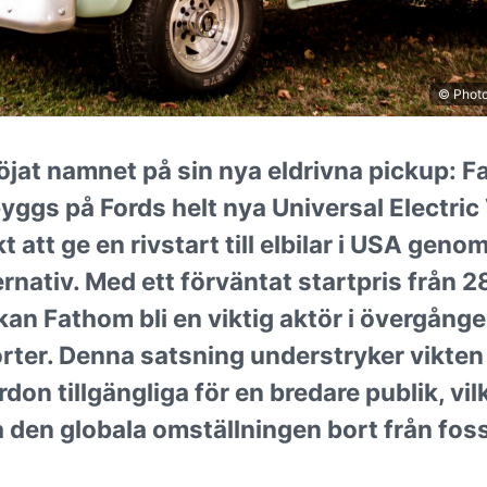
© Photo
löjat namnet på sin nya eldrivna pickup: 
ggs på Fords helt nya Universal Electric
t att ge en rivstart till elbilar i USA geno
ernativ. Med ett förväntat startpris från 2
kan Fathom bli en viktig aktör i övergången
rter. Denna satsning understryker vikten 
ordon tillgängliga för en bredare publik, vi
 den globala omställningen bort från foss