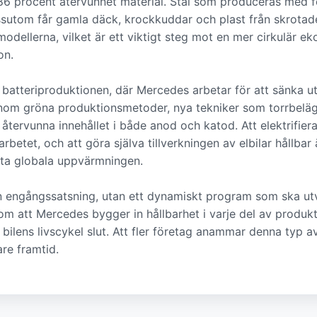
l 86 procent återvunnet material. Stål som produceras med f
utom får gamla däck, krockkuddar och plast från skrotade b
odellerna, vilket är ett viktigt steg mot en mer cirkulär e
on.
r batteriproduktionen, där Mercedes arbetar för att sänka 
nom gröna produktionsmetoder, nya tekniker som torrbeläg
tervunna innehållet i både anod och katod. Att elektrifier
rbetet, och att göra själva tillverkningen av elbilar hållbar 
uta globala uppvärmningen.
 engångssatsning, utan ett dynamiskt program som ska utve
 om att Mercedes bygger in hållbarhet i varje del av produk
ll bilens livscykel slut. Att fler företag anammar denna typ a
re framtid.