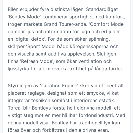
Bilen erbjuder fyra distinkta lägen: Standardläget
'Bentley Mode' kombinerar sportighet med komfort,
trogen märkets Grand Tourer-anda. 'Comfort Mode'
dämpar ljus och information för lugn och erbjuder
en 'digital detox'. För de som söker spänning,
skärper 'Sport Mode' både köregenskaperna och
den visuella samt auditiva upplevelsen. Slutligen
finns 'Refresh Mode', som ökar ventilation och
ljusstyrka för att motverka trötthet på långa färder.
Styrningen av 'Curation Engine' sker via ett centralt
placerat reglage, designat som ett smycke, vilket
integrerar tekniken sömlöst i interiörens estetik.
Torcal blir Bentleys första helt eldrivna modell, ett
viktigt steg mot en mer hållbar fordonsindustri. Med
denna modell visar Bentley hur traditionell lyx kan
föras över och förbättras i den eldrivna eran.