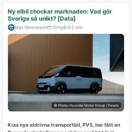
Ny elbil chockar marknaden: Vad gör
Sverige så unikt? [Data]
Max Simonsson
i förrgår
2 min
© Photo: Hyundai Motor Group / Pexels
Kias nya eldrivna transportbil, PV5, har fått en