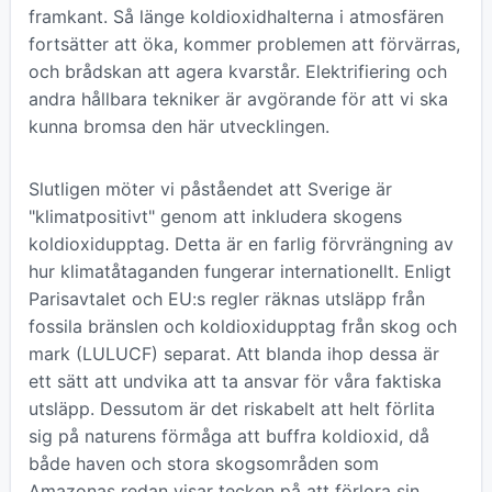
framkant. Så länge koldioxidhalterna i atmosfären
fortsätter att öka, kommer problemen att förvärras,
och brådskan att agera kvarstår. Elektrifiering och
andra hållbara tekniker är avgörande för att vi ska
kunna bromsa den här utvecklingen.
Slutligen möter vi påståendet att Sverige är
"klimatpositivt" genom att inkludera skogens
koldioxidupptag. Detta är en farlig förvrängning av
hur klimatåtaganden fungerar internationellt. Enligt
Parisavtalet och EU:s regler räknas utsläpp från
fossila bränslen och koldioxidupptag från skog och
mark (LULUCF) separat. Att blanda ihop dessa är
ett sätt att undvika att ta ansvar för våra faktiska
utsläpp. Dessutom är det riskabelt att helt förlita
sig på naturens förmåga att buffra koldioxid, då
både haven och stora skogsområden som
Amazonas redan visar tecken på att förlora sin