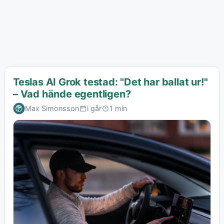
Teslas AI Grok testad: "Det har ballat ur!"
– Vad hände egentligen?
Max Simonsson
i går
1 min