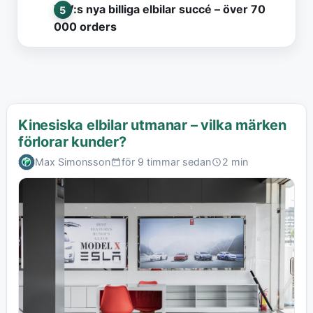
VW:s nya billiga elbilar succé – över 70
000 orders
Kinesiska elbilar utmanar – vilka märken
förlorar kunder?
Max Simonsson
för 9 timmar sedan
2 min