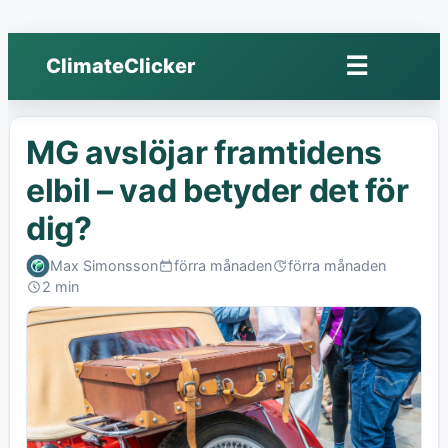
☰
ClimateClicker
Öppna
meny
MG avslöjar framtidens
elbil – vad betyder det för
dig?
Max Simonsson
förra månaden
förra månaden
Published:
Last
2 min
edited:
Read: