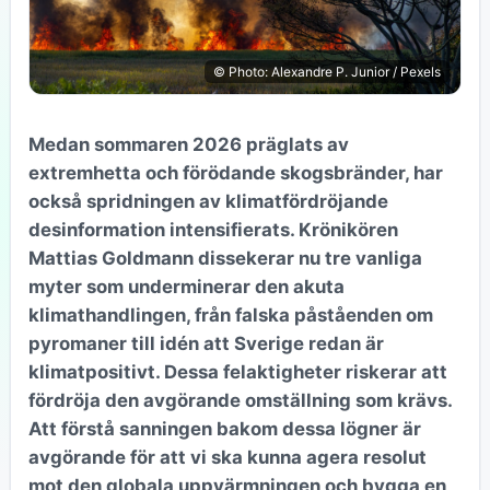
© Photo: Alexandre P. Junior / Pexels
Medan sommaren 2026 präglats av
extremhetta och förödande skogsbränder, har
också spridningen av klimatfördröjande
desinformation intensifierats. Krönikören
Mattias Goldmann dissekerar nu tre vanliga
myter som underminerar den akuta
klimathandlingen, från falska påståenden om
pyromaner till idén att Sverige redan är
klimatpositivt. Dessa felaktigheter riskerar att
fördröja den avgörande omställning som krävs.
Att förstå sanningen bakom dessa lögner är
avgörande för att vi ska kunna agera resolut
mot den globala uppvärmningen och bygga en