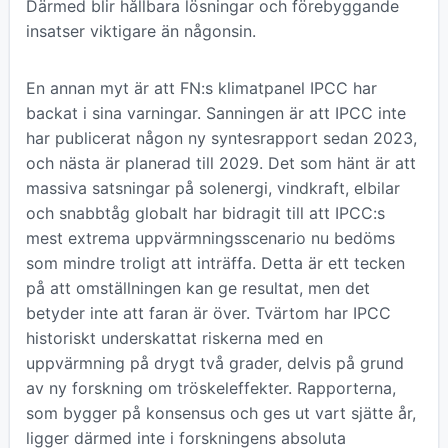
Därmed blir hållbara lösningar och förebyggande
insatser viktigare än någonsin.
En annan myt är att FN:s klimatpanel IPCC har
backat i sina varningar. Sanningen är att IPCC inte
har publicerat någon ny syntesrapport sedan 2023,
och nästa är planerad till 2029. Det som hänt är att
massiva satsningar på solenergi, vindkraft, elbilar
och snabbtåg globalt har bidragit till att IPCC:s
mest extrema uppvärmningsscenario nu bedöms
som mindre troligt att inträffa. Detta är ett tecken
på att omställningen kan ge resultat, men det
betyder inte att faran är över. Tvärtom har IPCC
historiskt underskattat riskerna med en
uppvärmning på drygt två grader, delvis på grund
av ny forskning om tröskeleffekter. Rapporterna,
som bygger på konsensus och ges ut vart sjätte år,
ligger därmed inte i forskningens absoluta