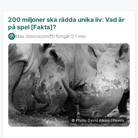
200 miljoner ska rädda unika liv: Vad är
på spel [Fakta]?
Max Simonsson
i förrgår
1 min
© Photo: David Atkins / Pexels