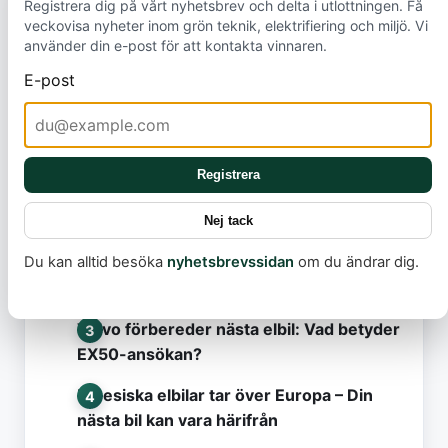
Registrera dig på vårt nyhetsbrev och delta i utlottningen. Få
personbilsflottan.
veckovisa nyheter inom grön teknik, elektrifiering och miljö. Vi
använder din e-post för att kontakta vinnaren.
E-post
Registrera
Mest lästa
Model Y Standard släpps i Sverige
Nej tack
Det här missar nästan alla i debatten om
Du kan alltid besöka
nyhetsbrevssidan
om du ändrar dig.
elbilsbränder
Volvo förbereder nästa elbil: Vad betyder
EX50-ansökan?
Kinesiska elbilar tar över Europa – Din
nästa bil kan vara härifrån