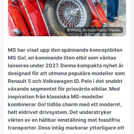
© Photo: Richard Harris / Pexels
MG har visat upp den spännande konceptbilen
MG Go!, en kommande liten elbil som väntas
lanseras under 2027. Denna kompakta nyhet är
designad för att utmana populära modeller som
Renault 5 och Volkswagen ID. Polo i det snabbt
växande segmentet för prisvärda elbilar. Med
inspiration från klassiska MG-modeller
kombinerar Go! tidlös charm med ett modernt,
helt eldrivet drivsystem. Det understryker
vikten av en hållbar omställning mot fossilfria
transporter. Dess intåg markerar ytterligare ett