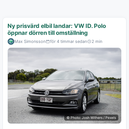
Ny prisvärd elbil landar: VW ID. Polo
öppnar dörren till omställning
Max Simonsson
för 4 timmar sedan
2 min
© Photo: Josh Withers / Pexels