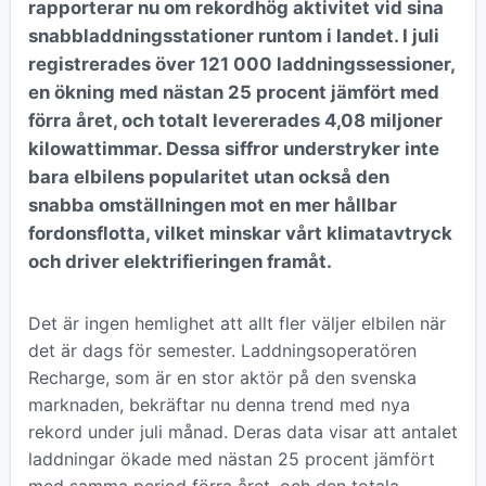
rapporterar nu om rekordhög aktivitet vid sina
snabbladdningsstationer runtom i landet. I juli
registrerades över 121 000 laddningssessioner,
en ökning med nästan 25 procent jämfört med
förra året, och totalt levererades 4,08 miljoner
kilowattimmar. Dessa siffror understryker inte
bara elbilens popularitet utan också den
snabba omställningen mot en mer hållbar
fordonsflotta, vilket minskar vårt klimatavtryck
och driver elektrifieringen framåt.
Det är ingen hemlighet att allt fler väljer elbilen när
det är dags för semester. Laddningsoperatören
Recharge, som är en stor aktör på den svenska
marknaden, bekräftar nu denna trend med nya
rekord under juli månad. Deras data visar att antalet
laddningar ökade med nästan 25 procent jämfört
med samma period förra året, och den totala