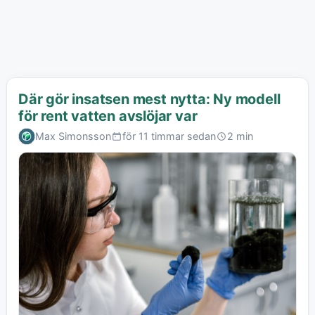
Där gör insatsen mest nytta: Ny modell
för rent vatten avslöjar var
Max Simonsson
för 11 timmar sedan
2 min