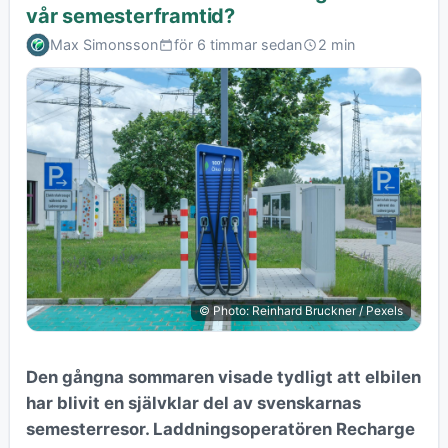
vår semesterframtid?
Max Simonsson
för 6 timmar sedan
2 min
© Photo: Reinhard Bruckner / Pexels
Den gångna sommaren visade tydligt att elbilen
har blivit en självklar del av svenskarnas
semesterresor. Laddningsoperatören Recharge