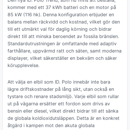
Den nya ID. Polo Trend, som nu finns att beställa,
kommer med ett 37 kWh batteri och en motor på
85 kW (116 hk). Denna konfiguration erbjuder en
balans mellan räckvidd och kostnad, vilket gör den
till ett utmärkt val för daglig körning och bidrar
direkt till att minska beroendet av fossila bränslen.
Standardutrustningen är omfattande med adaptiv
farthållare, uppvärmd ratt och säten, samt moderna
displayer, vilket säkerställer en bekväm och säker
körupplevelse.
Att välja en elbil som ID. Polo innebär inte bara
lägre driftskostnader på lång sikt, utan också en
tystare och renare stadsmiljö. Varje elbil som rullar
ut på vägarna ersätter ett fordon som drivs av
bensin eller diesel, vilket direkt bidrar till att sänka
de globala koldioxidutsläppen. Detta är en konkret
åtgärd i kampen mot den akuta globala