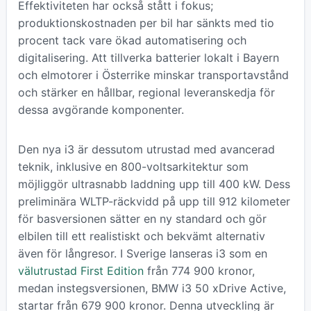
Effektiviteten har också stått i fokus;
produktionskostnaden per bil har sänkts med tio
procent tack vare ökad automatisering och
digitalisering. Att tillverka batterier lokalt i Bayern
och elmotorer i Österrike minskar transportavstånd
och stärker en hållbar, regional leveranskedja för
dessa avgörande komponenter.
Den nya i3 är dessutom utrustad med avancerad
teknik, inklusive en 800-voltsarkitektur som
möjliggör ultrasnabb laddning upp till 400 kW. Dess
preliminära WLTP-räckvidd på upp till 912 kilometer
för basversionen sätter en ny standard och gör
elbilen till ett realistiskt och bekvämt alternativ
även för långresor. I Sverige lanseras i3 som en
välutrustad First Edition
från 774 900 kronor,
medan instegsversionen, BMW i3 50 xDrive Active,
startar från 679 900 kronor. Denna utveckling är