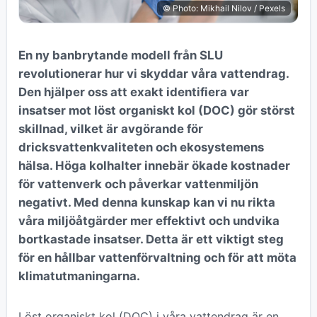
© Photo: Mikhail Nilov / Pexels
En ny banbrytande modell från SLU
revolutionerar hur vi skyddar våra vattendrag.
Den hjälper oss att exakt identifiera var
insatser mot löst organiskt kol (DOC) gör störst
skillnad, vilket är avgörande för
dricksvattenkvaliteten och ekosystemens
hälsa. Höga kolhalter innebär ökade kostnader
för vattenverk och påverkar vattenmiljön
negativt. Med denna kunskap kan vi nu rikta
våra miljöåtgärder mer effektivt och undvika
bortkastade insatser. Detta är ett viktigt steg
för en hållbar vattenförvaltning och för att möta
klimatutmaningarna.
Löst organiskt kol (DOC) i våra vattendrag är en