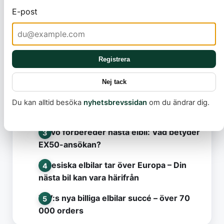
E-post
Mest lästa
Registrera
Model Y Standard släpps i Sverige
Nej tack
Det här missar nästan alla i debatten om
Du kan alltid besöka
nyhetsbrevssidan
om du ändrar dig.
elbilsbränder
Volvo förbereder nästa elbil: Vad betyder
EX50-ansökan?
Kinesiska elbilar tar över Europa – Din
nästa bil kan vara härifrån
VW:s nya billiga elbilar succé – över 70
000 orders