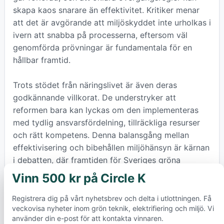
skapa kaos snarare än effektivitet. Kritiker menar
att det är avgörande att miljöskyddet inte urholkas i
ivern att snabba på processerna, eftersom väl
genomförda prövningar är fundamentala för en
hållbar framtid.
Trots stödet från näringslivet är även deras
godkännande villkorat. De understryker att
reformen bara kan lyckas om den implementeras
med tydlig ansvarsfördelning, tillräckliga resurser
och rätt kompetens. Denna balansgång mellan
effektivisering och bibehållen miljöhänsyn är kärnan
i debatten, där framtiden för Sveriges gröna
omställning och miljöskydd står på spel. Att agera
Vinn 500 kr på Circle K
×
snabbt är viktigt för klimatet, men att agera klokt är
ännu viktigare.
Registrera dig på vårt nyhetsbrev och delta i utlottningen. Få
veckovisa nyheter inom grön teknik, elektrifiering och miljö. Vi
använder din e-post för att kontakta vinnaren.