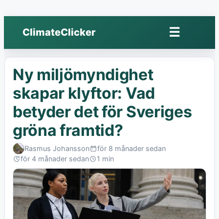
☰
ClimateClicker
Öppna
meny
Ny miljömyndighet
skapar klyftor: Vad
betyder det för Sveriges
gröna framtid?
Rasmus Johansson
för 8 månader sedan
Published:
för 4 månader sedan
1 min
Last
Read:
edited: