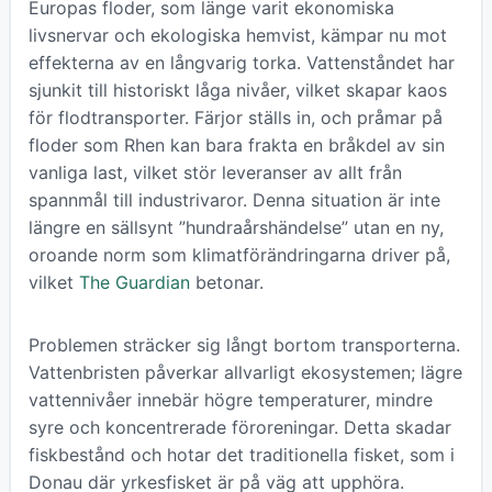
Europas floder, som länge varit ekonomiska
livsnervar och ekologiska hemvist, kämpar nu mot
effekterna av en långvarig torka. Vattenståndet har
sjunkit till historiskt låga nivåer, vilket skapar kaos
för flodtransporter. Färjor ställs in, och pråmar på
floder som Rhen kan bara frakta en bråkdel av sin
vanliga last, vilket stör leveranser av allt från
spannmål till industrivaror. Denna situation är inte
längre en sällsynt ”hundraårshändelse” utan en ny,
oroande norm som klimatförändringarna driver på,
vilket
The Guardian
betonar.
Problemen sträcker sig långt bortom transporterna.
Vattenbristen påverkar allvarligt ekosystemen; lägre
vattennivåer innebär högre temperaturer, mindre
syre och koncentrerade föroreningar. Detta skadar
fiskbestånd och hotar det traditionella fisket, som i
Donau där yrkesfisket är på väg att upphöra.