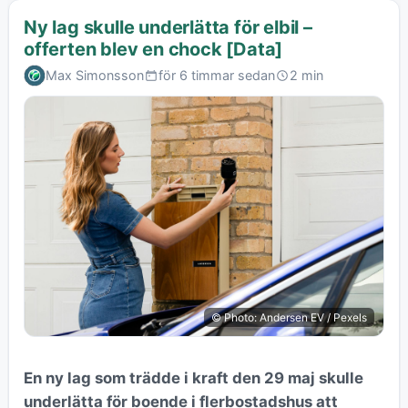
Ny lag skulle underlätta för elbil –
offerten blev en chock [Data]
Max Simonsson
för 6 timmar sedan
2 min
© Photo: Andersen EV / Pexels
En ny lag som trädde i kraft den 29 maj skulle
underlätta för boende i flerbostadshus att