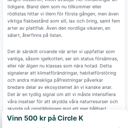
tidigare. Bland dem som nu tillkommer eller
rödlistas hittar vi illern för första gången, men även
viktiga fiskbestånd som sill, lax och öring, samt fem
arter av plattfisk. Även den nordliga vikaren, en
sälart, återfinns på listan.
Det är särskilt oroande när arter vi uppfattar som
vanliga, såsom igelkotten, ser sin status försämras,
eller när älgen nu klassas som nära hotad. Detta
signalerar att klimatförändringar, habitatförstöring
och andra mänskliga påfrestningar påverkar
bredare delar av ekosystemet än vi kanske anar.
Det är en tydlig signal om att vi måste intensifiera
våra insatser för att skydda våra naturresurser och
skynda på omställningen mot ett mer hållbart
samhälle, för att undvika oåterkalleliga förluster av
Vinn 500 kr på Circle K
×
arter som är avgörande för en levande planet.