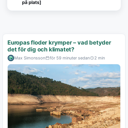
på plats]
Europas floder krymper – vad betyder
det för dig och klimatet?
Max Simonsson
för 59 minuter sedan
2 min