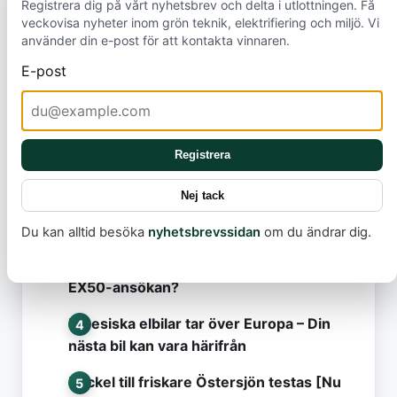
Registrera dig på vårt nyhetsbrev och delta i utlottningen. Få
veckovisa nyheter inom grön teknik, elektrifiering och miljö. Vi
använder din e-post för att kontakta vinnaren.
E-post
Mest lästa
Registrera
Model Y Standard släpps i Sverige
Nej tack
Det här missar nästan alla i debatten om
elbilsbränder
Du kan alltid besöka
nyhetsbrevssidan
om du ändrar dig.
Volvo förbereder nästa elbil: Vad betyder
EX50-ansökan?
Kinesiska elbilar tar över Europa – Din
nästa bil kan vara härifrån
Nyckel till friskare Östersjön testas [Nu