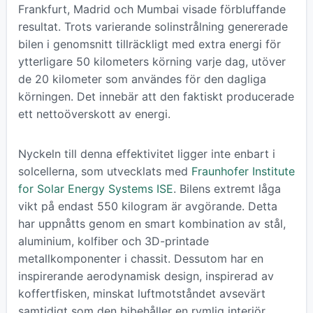
Frankfurt, Madrid och Mumbai visade förbluffande
resultat. Trots varierande solinstrålning genererade
bilen i genomsnitt tillräckligt med extra energi för
ytterligare 50 kilometers körning varje dag, utöver
de 20 kilometer som användes för den dagliga
körningen. Det innebär att den faktiskt producerade
ett nettoöverskott av energi.
Nyckeln till denna effektivitet ligger inte enbart i
solcellerna, som utvecklats med
Fraunhofer Institute
for Solar Energy Systems ISE
. Bilens extremt låga
vikt på endast 550 kilogram är avgörande. Detta
har uppnåtts genom en smart kombination av stål,
aluminium, kolfiber och 3D-printade
metallkomponenter i chassit. Dessutom har en
inspirerande aerodynamisk design, inspirerad av
koffertfisken, minskat luftmotståndet avsevärt
samtidigt som den bibehåller en rymlig interiör.