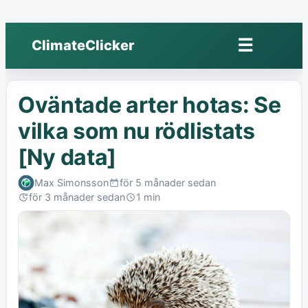
☰
ClimateClicker
Öppna
meny
Oväntade arter hotas: Se
vilka som nu rödlistats
[Ny data]
Max Simonsson
för 5 månader sedan
Published:
för 3 månader sedan
1 min
Last
Read:
edited: