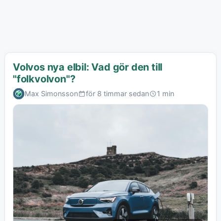
Volvos nya elbil: Vad gör den till
"folkvolvon"?
Max Simonsson
för 8 timmar sedan
1 min