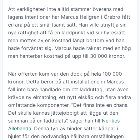
Att verkligheten inte alltid stämmer överens med
lagens intentioner har Marcus Hellgren i Örebro fått
erfara på ett smärtsamt sätt. Han ville utnyttja sin
nya rättighet att få en laddpunkt vid sin hyresrätt
men möttes av en kostnad långt bortom vad han
hade förväntat sig. Marcus hade räknat med en hög
men hanterbar kostnad på upp till 30 000 kronor.
När offerten kom var den dock på hela 100 000
kronor. Detta beror på att installationen i Marcus
fall inte bara handlade om ett ladduttag, utan även
krävde ny elmatning, ett nytt elskåp och flera andra
omfattande komponenter. ”Det finns inte en chans.
Det skulle kännas jättejobbigt att lägga ut den
summan på en laddplats”, säger han till
Nerikes
Allehanda
. Denna typ av hinder sätter käppar i
hjulet för den nödvändiga hållbara omställningen