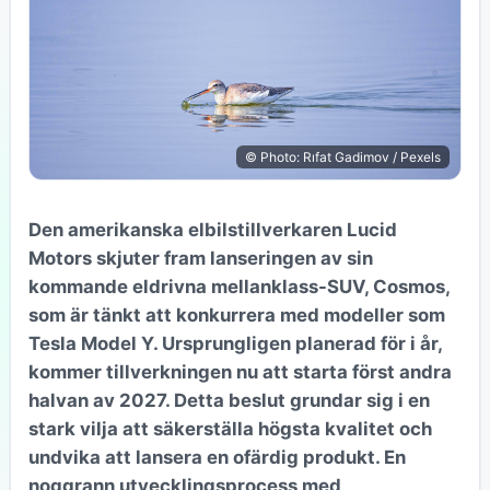
© Photo: Rıfat Gadimov / Pexels
Den amerikanska elbilstillverkaren Lucid
Motors skjuter fram lanseringen av sin
kommande eldrivna mellanklass-SUV, Cosmos,
som är tänkt att konkurrera med modeller som
Tesla Model Y. Ursprungligen planerad för i år,
kommer tillverkningen nu att starta först andra
halvan av 2027. Detta beslut grundar sig i en
stark vilja att säkerställa högsta kvalitet och
undvika att lansera en ofärdig produkt. En
noggrann utvecklingsprocess med