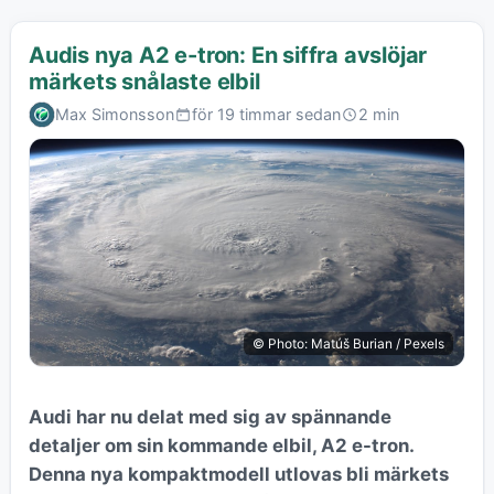
Audis nya A2 e-tron: En siffra avslöjar
märkets snålaste elbil
Max Simonsson
för 19 timmar sedan
2 min
© Photo: Matúš Burian / Pexels
Audi har nu delat med sig av spännande
detaljer om sin kommande elbil, A2 e-tron.
Denna nya kompaktmodell utlovas bli märkets