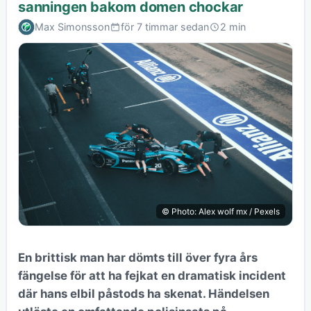
sanningen bakom domen chockar
Max Simonsson
för 7 timmar sedan
2 min
© Photo: Alex wolf mx / Pexels
En brittisk man har dömts till över fyra års
fängelse för att ha fejkat en dramatisk incident
där hans elbil påstods ha skenat. Händelsen