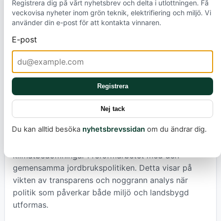
Registrera dig på vårt nyhetsbrev och delta i utlottningen. Få
koldioxidinfångning. Miljöorganisationer
veckovisa nyheter inom grön teknik, elektrifiering och miljö. Vi
argumenterar för att detta riskerar att låsa fast
använder din e-post för att kontakta vinnaren.
Europa i fossila bränslen, medan grön vätgas,
E-post
producerad från förnybar energi, ses som den
verkligt hållbara vägen framåt för energisäkerhet
och klimatmål. Denna diskussion belyser vikten av
att välja lösningar som verkligen bidrar till en
Registrera
fossilfri framtid.
Nej tack
Även jordbrukspolitiken granskas skarpt.
Du kan alltid besöka
nyhetsbrevssidan
om du ändrar dig.
Europeiska miljöbyrån (EEB) har anmält EU-
kommissionen för bristande underlag och uteblivna
klimatbedömningar i reformarbetet med den
gemensamma jordbrukspolitiken. Detta visar på
vikten av transparens och noggrann analys när
politik som påverkar både miljö och landsbygd
utformas.