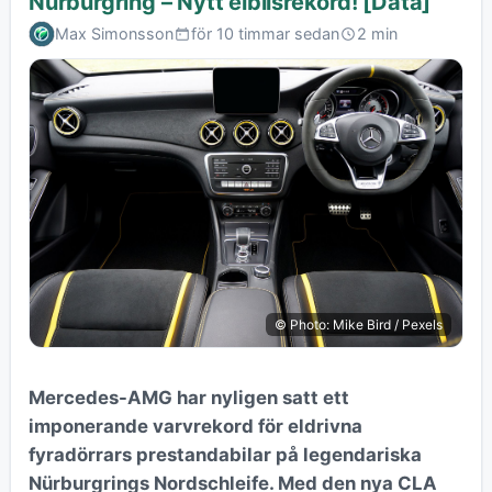
Nürburgring – Nytt elbilsrekord! [Data]
Max Simonsson
för 10 timmar sedan
2 min
© Photo: Mike Bird / Pexels
Mercedes-AMG har nyligen satt ett
imponerande varvrekord för eldrivna
fyradörrars prestandabilar på legendariska
Nürburgrings Nordschleife. Med den nya CLA