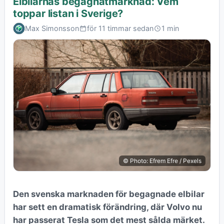
Elbilarnas begagnatmarknad: Vem
toppar listan i Sverige?
Max Simonsson
för 11 timmar sedan
1 min
© Photo: Efrem Efre / Pexels
Den svenska marknaden för begagnade elbilar
har sett en dramatisk förändring, där Volvo nu
har passerat Tesla som det mest sålda märket.