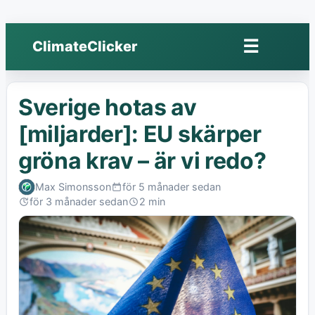
☰
ClimateClicker
Öppna
meny
Sverige hotas av
[miljarder]: EU skärper
gröna krav – är vi redo?
Max Simonsson
för 5 månader sedan
Published:
för 3 månader sedan
2 min
Last
Read:
edited: