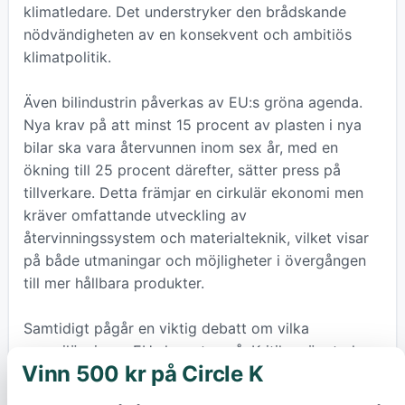
klimatledare. Det understryker den brådskande
nödvändigheten av en konsekvent och ambitiös
klimatpolitik.
Även bilindustrin påverkas av EU:s gröna agenda.
Nya krav på att minst 15 procent av plasten i nya
bilar ska vara återvunnen inom sex år, med en
ökning till 25 procent därefter, sätter press på
tillverkare. Detta främjar en cirkulär ekonomi men
kräver omfattande utveckling av
återvinningssystem och materialteknik, vilket visar
på både utmaningar och möjligheter i övergången
till mer hållbara produkter.
Samtidigt pågår en viktig debatt om vilka
energilösningar EU ska satsa på. Kritiken är stark
Vinn 500 kr på Circle K
×
mot förslag om att subventionera så kallad blå
vätgas, som produceras från naturgas med