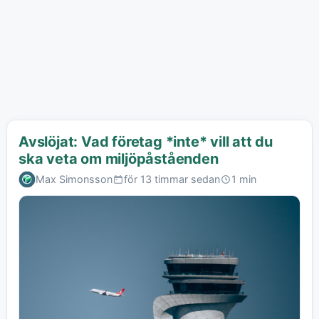
Avslöjat: Vad företag *inte* vill att du
ska veta om miljöpåståenden
Max Simonsson
för 13 timmar sedan
1 min