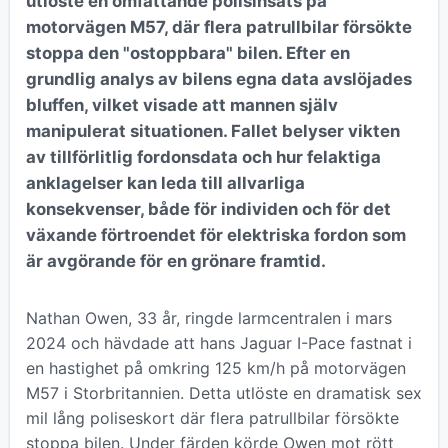
utlöste en omfattande polisinsats på
motorvägen M57, där flera patrullbilar försökte
stoppa den "ostoppbara" bilen. Efter en
grundlig analys av bilens egna data avslöjades
bluffen, vilket visade att mannen själv
manipulerat situationen. Fallet belyser vikten
av tillförlitlig fordonsdata och hur felaktiga
anklagelser kan leda till allvarliga
konsekvenser, både för individen och för det
växande förtroendet för elektriska fordon som
är avgörande för en grönare framtid.
Nathan Owen, 33 år, ringde larmcentralen i mars
2024 och hävdade att hans Jaguar I-Pace fastnat i
en hastighet på omkring 125 km/h på motorvägen
M57 i Storbritannien. Detta utlöste en dramatisk sex
mil lång poliseskort där flera patrullbilar försökte
stoppa bilen. Under färden körde Owen mot rött