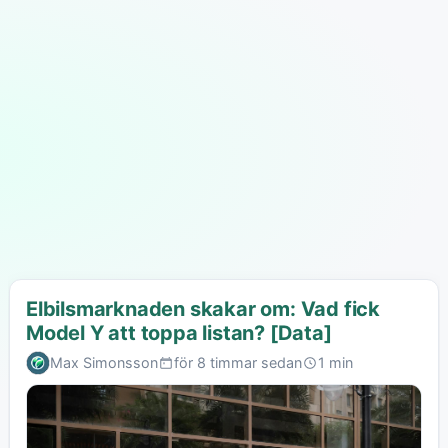
Elbilsmarknaden skakar om: Vad fick
Model Y att toppa listan? [Data]
Max Simonsson
för 8 timmar sedan
1 min