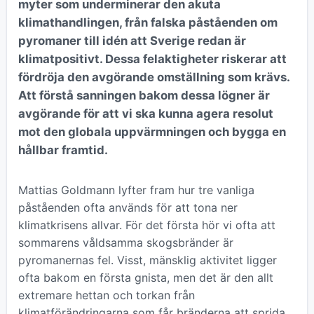
myter som underminerar den akuta
klimathandlingen, från falska påståenden om
pyromaner till idén att Sverige redan är
klimatpositivt. Dessa felaktigheter riskerar att
fördröja den avgörande omställning som krävs.
Att förstå sanningen bakom dessa lögner är
avgörande för att vi ska kunna agera resolut
mot den globala uppvärmningen och bygga en
hållbar framtid.
Mattias Goldmann lyfter fram hur tre vanliga
påståenden ofta används för att tona ner
klimatkrisens allvar. För det första hör vi ofta att
sommarens våldsamma skogsbränder är
pyromanernas fel. Visst, mänsklig aktivitet ligger
ofta bakom en första gnista, men det är den allt
extremare hettan och torkan från
klimatförändringarna som får bränderna att sprida