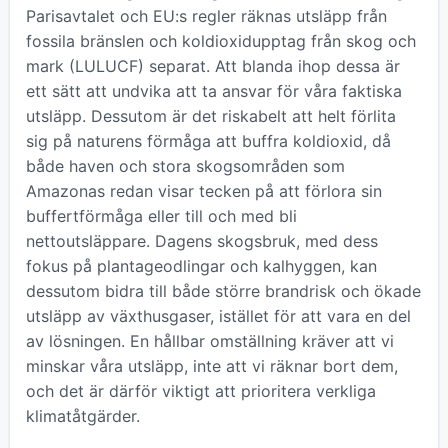
Parisavtalet och EU:s regler räknas utsläpp från
fossila bränslen och koldioxidupptag från skog och
mark (LULUCF) separat. Att blanda ihop dessa är
ett sätt att undvika att ta ansvar för våra faktiska
utsläpp. Dessutom är det riskabelt att helt förlita
sig på naturens förmåga att buffra koldioxid, då
både haven och stora skogsområden som
Amazonas redan visar tecken på att förlora sin
buffertförmåga eller till och med bli
nettoutsläppare. Dagens skogsbruk, med dess
fokus på plantageodlingar och kalhyggen, kan
dessutom bidra till både större brandrisk och ökade
utsläpp av växthusgaser, istället för att vara en del
av lösningen. En hållbar omställning kräver att vi
minskar våra utsläpp, inte att vi räknar bort dem,
och det är därför viktigt att prioritera verkliga
klimatåtgärder.