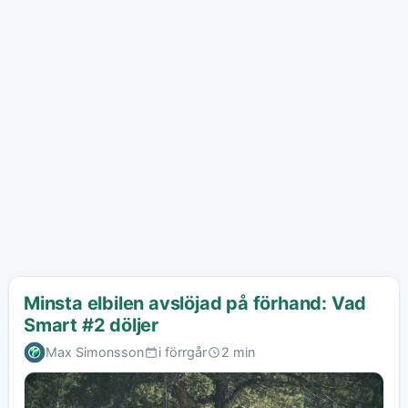
Minsta elbilen avslöjad på förhand: Vad
Smart #2 döljer
Max Simonsson
i förrgår
2 min