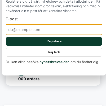
Registrera dig på vårt nyhetsbrev och delta i utlottningen. Få
veckovisa nyheter inom grön teknik, elektrifiering och miljö. Vi
Mest lästa
använder din e-post för att kontakta vinnaren.
Model Y Standard släpps i Sverige
E-post
Det här missar nästan alla i debatten om
elbilsbränder
Volvo förbereder nästa elbil: Vad betyder
Registrera
EX50-ansökan?
Nej tack
Kinesiska elbilar tar över Europa – Din
Du kan alltid besöka
nyhetsbrevssidan
om du ändrar dig.
nästa bil kan vara härifrån
VW:s nya billiga elbilar succé – över 70
000 orders