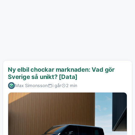
Ny elbil chockar marknaden: Vad gör
Sverige så unikt? [Data]
Max Simonsson
i går
2 min