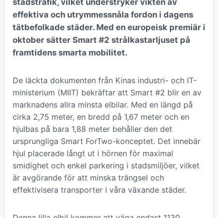
stadstrafik, vilket understryker vikten av
effektiva och utrymmessnåla fordon i dagens
tätbefolkade städer. Med en europeisk premiär i
oktober sätter Smart #2 strålkastarljuset på
framtidens smarta mobilitet.
De läckta dokumenten från Kinas industri- och IT-
ministerium (MIIT) bekräftar att Smart #2 blir en av
marknadens allra minsta elbilar. Med en längd på
cirka 2,75 meter, en bredd på 1,67 meter och en
hjulbas på bara 1,88 meter behåller den det
ursprungliga Smart ForTwo-konceptet. Det innebär
hjul placerade långt ut i hörnen för maximal
smidighet och enkel parkering i stadsmiljöer, vilket
är avgörande för att minska trängsel och
effektivisera transporter i våra växande städer.
Denna lilla elbil kommer att väga endast 1130