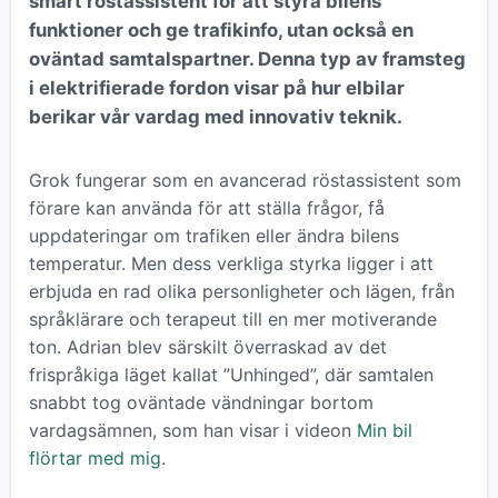
smart röstassistent för att styra bilens
funktioner och ge trafikinfo, utan också en
oväntad samtalspartner. Denna typ av framsteg
i elektrifierade fordon visar på hur elbilar
berikar vår vardag med innovativ teknik.
Grok fungerar som en avancerad röstassistent som
förare kan använda för att ställa frågor, få
uppdateringar om trafiken eller ändra bilens
temperatur. Men dess verkliga styrka ligger i att
erbjuda en rad olika personligheter och lägen, från
språklärare och terapeut till en mer motiverande
ton. Adrian blev särskilt överraskad av det
frispråkiga läget kallat ”Unhinged”, där samtalen
snabbt tog oväntade vändningar bortom
vardagsämnen, som han visar i videon
Min bil
flörtar med mig
.