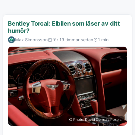
Bentley Torcal: Elbilen som läser av ditt
humör?
Max Simonsson
för 19 timmar sedan
1 min
© Photo: David Correa / Pexels