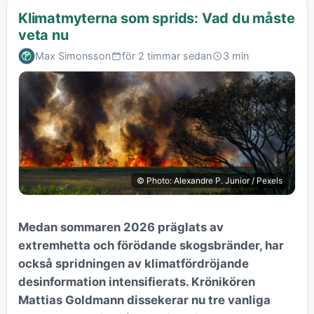
Klimatmyterna som sprids: Vad du måste
veta nu
Max Simonsson
för 2 timmar sedan
3 min
© Photo: Alexandre P. Junior / Pexels
Medan sommaren 2026 präglats av
extremhetta och förödande skogsbränder, har
också spridningen av klimatfördröjande
desinformation intensifierats. Krönikören
Mattias Goldmann dissekerar nu tre vanliga