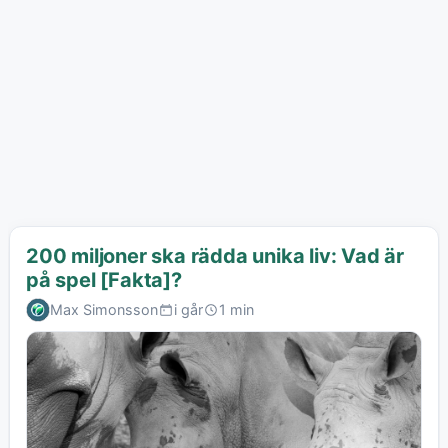
200 miljoner ska rädda unika liv: Vad är
på spel [Fakta]?
Max Simonsson
i går
1 min