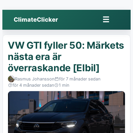
☰
ClimateClicker
Öppna
meny
VW GTI fyller 50: Märkets
nästa era är
överraskande [Elbil]
Rasmus Johansson
för 7 månader sedan
Published:
för 4 månader sedan
1 min
Last
Read:
edited: